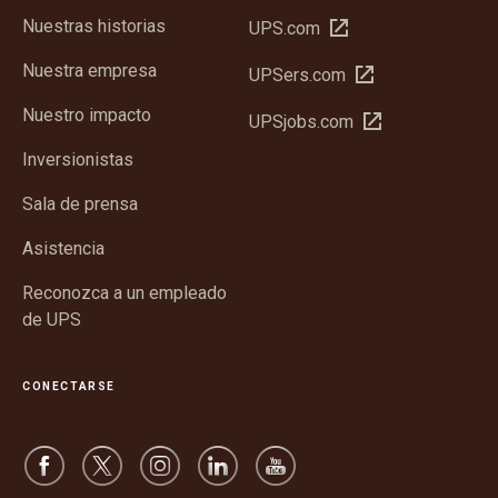
Nuestras historias
Abrir
UPS.com
en
Nuestra empresa
Abrir
UPSers.com
una
en
ventana
Nuestro impacto
Abrir
UPSjobs.com
una
nueva
en
ventana
Inversionistas
una
nueva
ventana
Sala de prensa
nueva
Asistencia
Reconozca a un empleado
de UPS
CONECTARSE