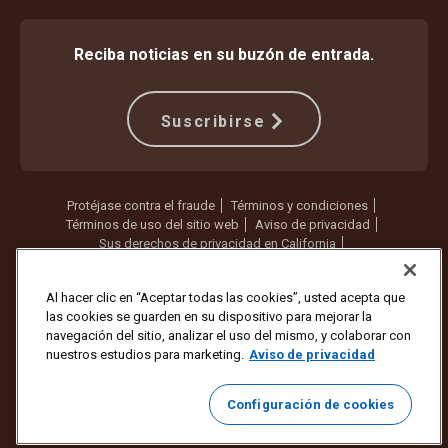
Reciba noticias en su buzón de entrada.
Suscribirse
Protéjase contra el fraude
Términos y condiciones
Términos de uso del sitio web
Aviso de privacidad
Sus derechos de privacidad en California
Configuración de cookies
No vender ni compartir mi información personal
Al hacer clic en “Aceptar todas las cookies”, usted acepta que
las cookies se guarden en su dispositivo para mejorar la
Copyright ©1994 - 2026 United Parcel Service of America, Inc. Todos
navegación del sitio, analizar el uso del mismo, y colaborar con
los derechos reservados. ¿Ya no quiere recibir actualizaciones por
nuestros estudios para marketing.
Aviso de privacidad
correo electrónico?
Cancelar la suscripción aquí
Para actualizar todas las demás preferencias de correo electrónico o
Configuración de cookies
cancelar la suscripción a los correos electrónicos de marketing de
UPS,
haga clic aquí
.