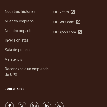
Nuestras historias
Abrir
UPS.com
en
Nuestra empresa
Abrir
UPSers.com
una
en
ventana
Nuestro impacto
Abrir
UPSjobs.com
una
nueva
en
ventana
Inversionistas
una
nueva
ventana
Sala de prensa
nueva
Asistencia
Reconozca a un empleado
de UPS
CONECTARSE