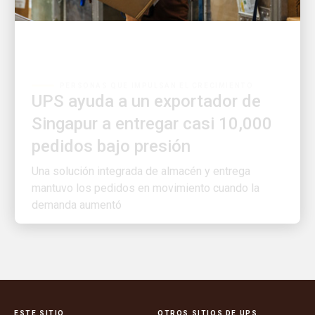
PERSONAS QUE IMPULSAN EL CRECIMIENTO
UPS ayuda a un exportador de
Singapur a entregar casi 10,000
pedidos bajo presión
Una solución integrada de almacén y entrega
mantuvo los pedidos en movimiento cuando la
demanda aumentó
ESTE SITIO
OTROS SITIOS DE UPS