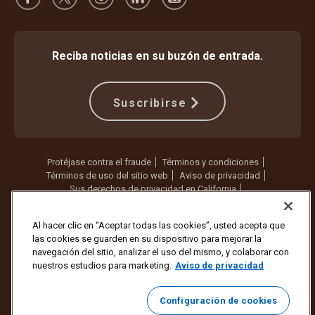
Reciba noticias en su buzón de entrada.
Suscribirse
Protéjase contra el fraude
Términos y condiciones
Términos de uso del sitio web
Aviso de privacidad
Sus derechos de privacidad en California
Configuración de cookies
No vender ni compartir mi información personal
Al hacer clic en “Aceptar todas las cookies”, usted acepta que
las cookies se guarden en su dispositivo para mejorar la
Copyright ©1994 - 2026 United Parcel Service of America, Inc. Todos
navegación del sitio, analizar el uso del mismo, y colaborar con
los derechos reservados. ¿Ya no quiere recibir actualizaciones por
nuestros estudios para marketing.
Aviso de privacidad
correo electrónico?
Cancelar la suscripción aquí
Para actualizar todas las demás preferencias de correo electrónico o
Configuración de cookies
cancelar la suscripción a los correos electrónicos de marketing de