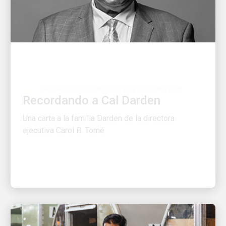
PERSONAS QUE IMPULSAN EL CRECIMIENTO
Recordando a Cal Darden
Una carta a la familia Darden de la directora
ejecutiva Carol B. Tomé