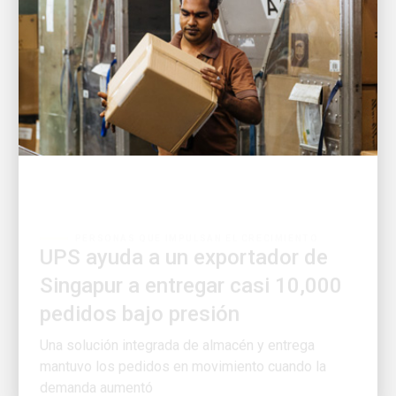
PERSONAS QUE IMPULSAN EL CRECIMIENTO
UPS ayuda a un exportador de
Singapur a entregar casi 10,000
pedidos bajo presión
Una solución integrada de almacén y entrega
mantuvo los pedidos en movimiento cuando la
demanda aumentó