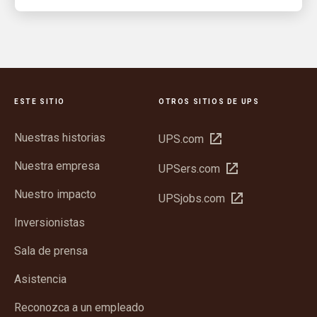
ESTE SITIO
OTROS SITIOS DE UPS
Nuestras historias
Abrir
UPS.com
en
Nuestra empresa
Abrir
UPSers.com
una
en
ventana
Nuestro impacto
Abrir
UPSjobs.com
una
nueva
en
ventana
Inversionistas
una
nueva
ventana
Sala de prensa
nueva
Asistencia
Reconozca a un empleado