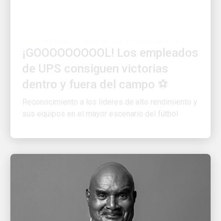
PERSONAS QUE IMPULSAN EL CRECIMIENTO
¡GOOOOOOOOOL! Los empleados
de UPS consiguen victorias
dentro y fuera del campo ⚽
Reconocimiento a los líderes de alto rendimiento y
sus equipos en el mayor escenario del fútbol