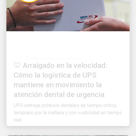
LA INNOVACIÓN NOS IMPULSA
🦷 Arraigado en la velocidad:
Cómo la logística de UPS
mantiene en movimiento la
atención dental de urgencia
UPS entrega prótesis dentales de tiempo crítico,
temprano por la mañana y con visibilidad en tiempo
real