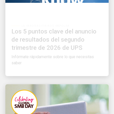
LA INNOVACIÓN NOS IMPULSA
Los 5 puntos clave del anuncio
de resultados del segundo
trimestre de 2026 de UPS
Infórmate rápidamente sobre lo que necesitas
saber