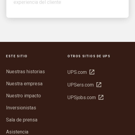
ESTE SITIO
OTROS SITIOS DE UPS
Nuestras historias
Abrir
UPS.com
en
Nuestra empresa
Abrir
UPSers.com
una
en
ventana
Nuestro impacto
Abrir
UPSjobs.com
una
nueva
en
ventana
Inversionistas
una
nueva
ventana
Sala de prensa
nueva
Asistencia