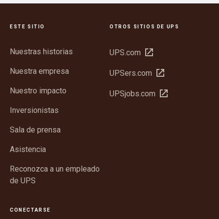
ESTE SITIO
OTROS SITIOS DE UPS
Nuestras historias
Abrir
UPS.com
en
Nuestra empresa
Abrir
UPSers.com
una
en
ventana
Nuestro impacto
Abrir
UPSjobs.com
una
nueva
en
ventana
Inversionistas
una
nueva
ventana
Sala de prensa
nueva
Asistencia
Reconozca a un empleado
de UPS
CONECTARSE