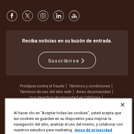
Reciba noticias en su buzón de entrada.
Suscribirse
Protéjase contra el fraude
Términos y condiciones
Términos de uso del sitio web
Aviso de privacidad
Sus derechos de privacidad en California
Configuración de cookies
No vender ni compartir mi información personal
Al hacer clic en “Aceptar todas las cookies”, usted acepta que
las cookies se guarden en su dispositivo para mejorar la
Copyright ©1994 - 2026 United Parcel Service of America, Inc. Todos
navegación del sitio, analizar el uso del mismo, y colaborar con
los derechos reservados. ¿Ya no quiere recibir actualizaciones por
nuestros estudios para marketing.
Aviso de privacidad
correo electrónico?
Cancelar la suscripción aquí