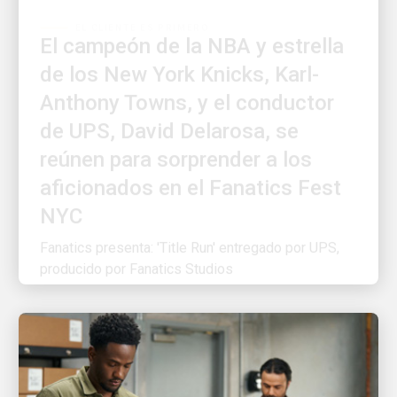
El campeón de la NBA y estrella
de los New York Knicks, Karl-
Anthony Towns, y el conductor
de UPS, David Delarosa, se
reúnen para sorprender a los
aficionados en el Fanatics Fest
NYC
Fanatics presenta: 'Title Run' entregado por UPS,
producido por Fanatics Studios