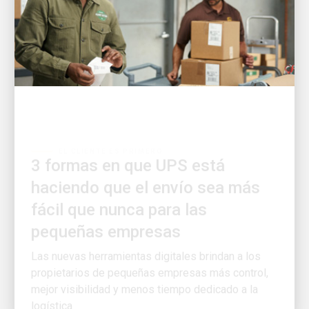
EL CLIENTE ES PRIMERO
3 formas en que UPS está
haciendo que el envío sea más
fácil que nunca para las
pequeñas empresas
Las nuevas herramientas digitales brindan a los
propietarios de pequeñas empresas más control,
mejor visibilidad y menos tiempo dedicado a la
logística