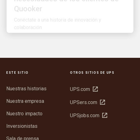
Conéctate a una historia de innovación y
colaboración
ESTE SITIO
OTROS SITIOS DE UPS
Nuestras historias
Abrir
UPS.com
en
Nuestra empresa
Abrir
UPSers.com
una
en
ventana
Nuestro impacto
Abrir
UPSjobs.com
una
nueva
en
ventana
Inversionistas
una
nueva
ventana
Sala de prensa