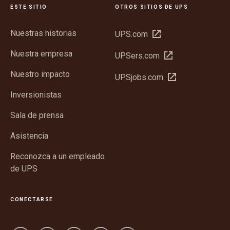
ESTE SITIO
OTROS SITIOS DE UPS
Nuestras historias
Abrir
UPS.com
en
Nuestra empresa
Abrir
UPSers.com
una
en
ventana
Nuestro impacto
Abrir
UPSjobs.com
una
nueva
en
ventana
Inversionistas
una
nueva
ventana
Sala de prensa
nueva
Asistencia
Reconozca a un empleado
de UPS
CONECTARSE