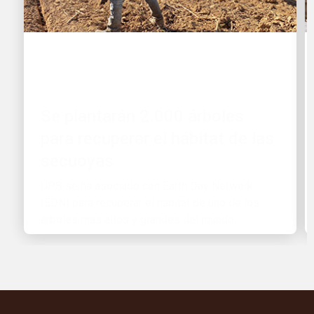
PROTECCIÓN DEL PLANETA
Se plantarán 2.000 árboles
para recuperar el hábitat de las
secuoyas
UPS se ha asociado con Earth Day Network
(EDN) para recuperar el hábitat de uno de los
árboles más altos y grandes del mundo.