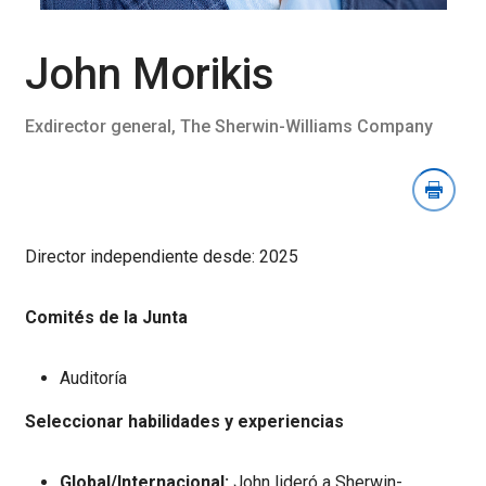
la
sección
Descargar
John Morikis
imagen
Exdirector general, The Sherwin-Williams Company
Director independiente desde: 2025
Comités de la Junta
Auditoría
Seleccionar habilidades y experiencias
Global/Internacional:
John lideró a Sherwin-