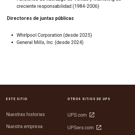
creciente responsabilidad (1984-2006)
Directores de juntas públicas
Whirlpool Corporation (desde 2025)
General Mills, Inc. (desde 2024)
ESTE SITIO
OTROS SITIOS DE UPS
Nuestras historias
Abrir
UPS.com
en
Nuestra empresa
Abrir
UPSers.com
una
en