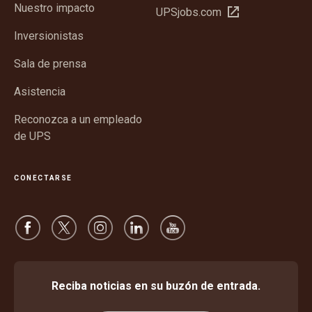
ventana
Nuestro impacto
Abrir
UPSjobs.com
una
nueva
en
ventana
Inversionistas
una
nueva
ventana
Sala de prensa
nueva
Asistencia
Reconozca a un empleado
de UPS
CONECTARSE
Reciba noticias en su buzón de entrada.