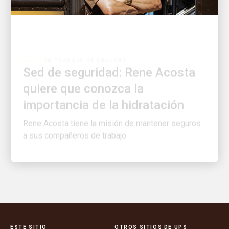
UN TRABAJO DE ENSUEÑO
Sed de seguridad: Rene Acosta
quiere que conozca la
importancia de la hidratación
Rene Acosta tiene la misión de mantener seguros
a sus compañeros de trabajo
ESTE SITIO
OTROS SITIOS DE UPS