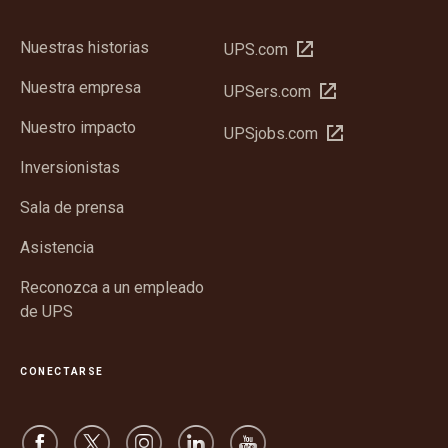
Nuestras historias
Abrir
UPS.com
en
Nuestra empresa
Abrir
UPSers.com
una
en
ventana
Nuestro impacto
Abrir
UPSjobs.com
una
nueva
en
ventana
Inversionistas
una
nueva
ventana
Sala de prensa
nueva
Asistencia
Reconozca a un empleado
de UPS
CONECTARSE