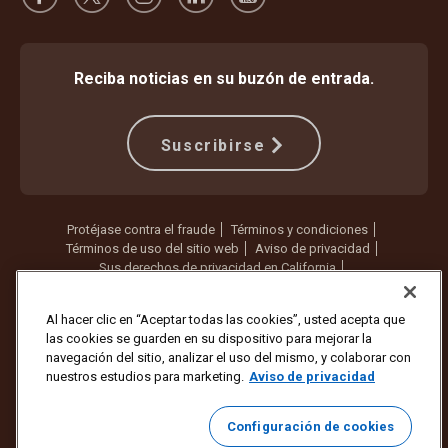
Reciba noticias en su buzón de entrada.
Suscribirse
Protéjase contra el fraude
Términos y condiciones
Términos de uso del sitio web
Aviso de privacidad
Sus derechos de privacidad en California
Configuración de cookies
No vender ni compartir mi información personal
Al hacer clic en “Aceptar todas las cookies”, usted acepta que
las cookies se guarden en su dispositivo para mejorar la
Copyright ©1994 - 2026 United Parcel Service of America, Inc. Todos
navegación del sitio, analizar el uso del mismo, y colaborar con
los derechos reservados. ¿Ya no quiere recibir actualizaciones por
nuestros estudios para marketing.
Aviso de privacidad
correo electrónico?
Cancelar la suscripción aquí
Para actualizar todas las demás preferencias de correo electrónico o
Configuración de cookies
cancelar la suscripción a los correos electrónicos de marketing de