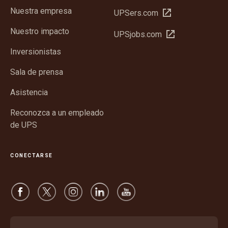
en
Nuestra empresa
Abrir
UPSers.com
una
en
ventana
Nuestro impacto
Abrir
UPSjobs.com
una
nueva
en
ventana
Inversionistas
una
nueva
ventana
Sala de prensa
nueva
Asistencia
Reconozca a un empleado
de UPS
CONECTARSE