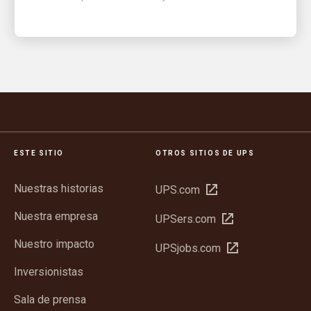
ESTE SITIO
OTROS SITIOS DE UPS
Nuestras historias
Abrir
UPS.com
en
Nuestra empresa
Abrir
UPSers.com
una
en
ventana
Nuestro impacto
Abrir
UPSjobs.com
una
nueva
en
ventana
Inversionistas
una
nueva
ventana
Sala de prensa