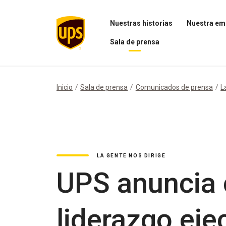
Nuestras historias
Nuestra em
Abrir
Abrir
Sala de prensa
el
el
menú
menú
Abrir
Nuestras
Nuestra
el
historias
empresa
menú
Sala
Inicio
Sala de prensa
Comunicados de prensa
L
de
prensa
LA GENTE NOS DIRIGE
UPS anuncia 
liderazgo eje