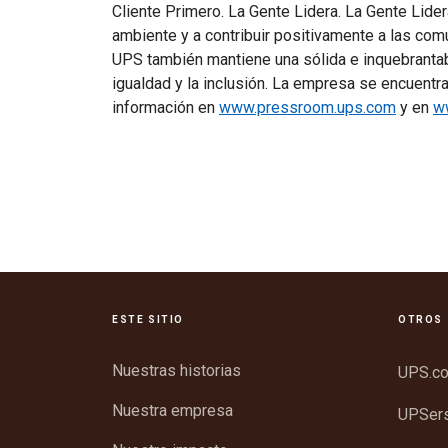
Cliente Primero. La Gente Lidera. La Gente Lid
ambiente y a contribuir positivamente a las co
UPS también mantiene una sólida e inquebrantabl
igualdad y la inclusión. La empresa se encuentra
información en
www.pressroom.ups.com
y en
w
ESTE SITIO
OTROS 
Nuestras historias
UPS.c
Nuestra empresa
UPSer