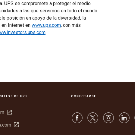
era. UPS se compromete a proteger el medio
munidades a las que servimos en todo el mundo.
e posición en apoyo de la diversidad, la
 en Internet en
www.ups.com
, con más
ww.investors.ups.com
.
SITIOS DE UPS
CONECTARSE
Abrir
om
en
Abrir
s.com
una
en
ventana