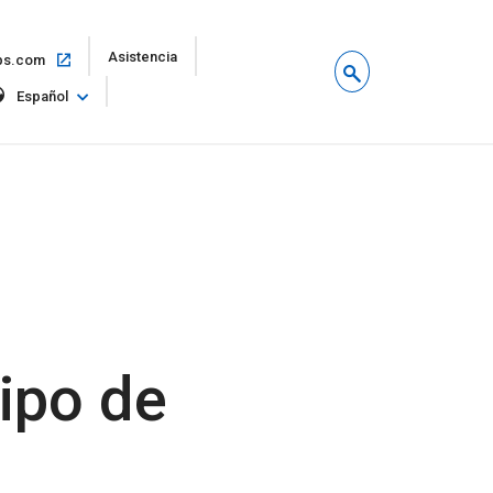
Abrir
Asistencia
Abrir
ps.com
en
en
una
Español
la
ventana
misma
nueva
ventana
ipo de