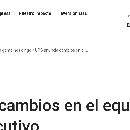
presa
Nuestro impacto
Inversionistas
u
Abrir
Abrir
el
Menú
menú
de
de
inversores
Impacto
a gente nos dirige
UPS anuncia cambios en el ...
cambios en el equ
cutivo