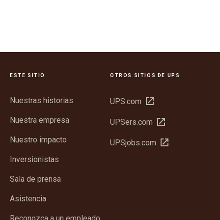
ESTE SITIO
OTROS SITIOS DE UPS
Nuestras historias
Abrir
UPS.com
en
Nuestra empresa
Abrir
UPSers.com
una
en
ventana
Nuestro impacto
Abrir
UPSjobs.com
una
nueva
en
ventana
Inversionistas
una
nueva
ventana
Sala de prensa
nueva
Asistencia
Reconozca a un empleado