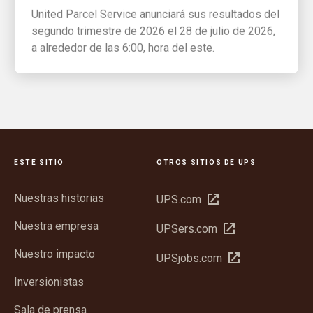
United Parcel Service anunciará sus resultados del
segundo trimestre de 2026 el 28 de julio de 2026,
a alrededor de las 6:00, hora del este.
ESTE SITIO
OTROS SITIOS DE UPS
Nuestras historias
Abrir
UPS.com
en
Nuestra empresa
Abrir
UPSers.com
una
en
ventana
Nuestro impacto
Abrir
UPSjobs.com
una
nueva
en
ventana
Inversionistas
una
nueva
ventana
Sala de prensa