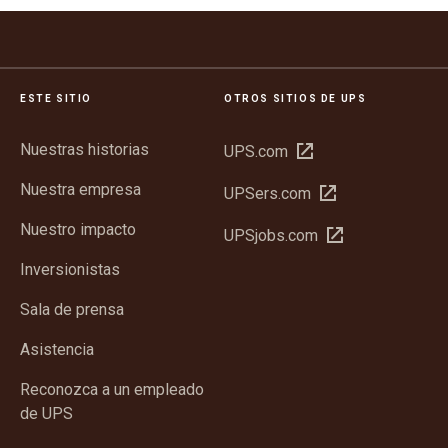
ESTE SITIO
OTROS SITIOS DE UPS
Nuestras historias
Abrir
UPS.com
en
Nuestra empresa
Abrir
UPSers.com
una
en
ventana
Nuestro impacto
Abrir
UPSjobs.com
una
nueva
en
ventana
Inversionistas
una
nueva
ventana
Sala de prensa
nueva
Asistencia
Reconozca a un empleado
de UPS