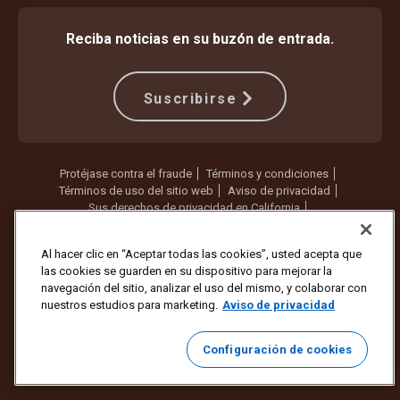
Reciba noticias en su buzón de entrada.
Suscribirse
Protéjase contra el fraude
Términos y condiciones
Términos de uso del sitio web
Aviso de privacidad
Sus derechos de privacidad en California
Configuración de cookies
No vender ni compartir mi información personal
Al hacer clic en “Aceptar todas las cookies”, usted acepta que
las cookies se guarden en su dispositivo para mejorar la
Copyright ©1994 - 2026 United Parcel Service of America, Inc. Todos
navegación del sitio, analizar el uso del mismo, y colaborar con
los derechos reservados. ¿Ya no quiere recibir actualizaciones por
nuestros estudios para marketing.
Aviso de privacidad
correo electrónico?
Cancelar la suscripción aquí
Para actualizar todas las demás preferencias de correo electrónico o
Configuración de cookies
cancelar la suscripción a los correos electrónicos de marketing de
UPS,
haga clic aquí
.