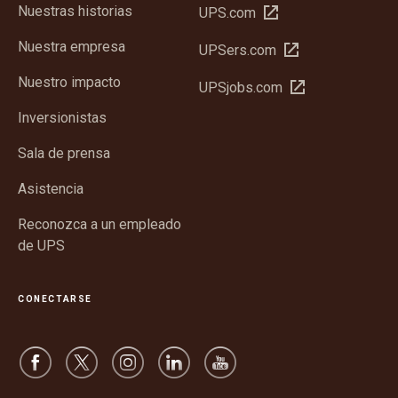
Nuestras historias
Abrir
UPS.com
en
Nuestra empresa
Abrir
UPSers.com
una
en
ventana
Nuestro impacto
Abrir
UPSjobs.com
una
nueva
en
ventana
Inversionistas
una
nueva
ventana
Sala de prensa
nueva
Asistencia
Reconozca a un empleado
de UPS
CONECTARSE