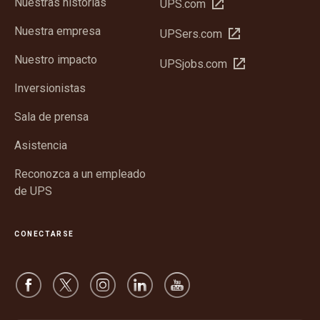
Nuestras historias
Abrir
UPS.com
en
Nuestra empresa
Abrir
UPSers.com
una
en
ventana
Nuestro impacto
Abrir
UPSjobs.com
una
nueva
en
ventana
Inversionistas
una
nueva
ventana
Sala de prensa
nueva
Asistencia
Reconozca a un empleado
de UPS
CONECTARSE