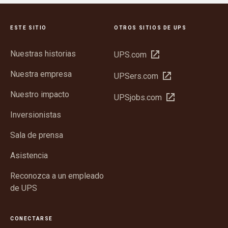
ESTE SITIO
OTROS SITIOS DE UPS
Nuestras historias
Abrir
UPS.com
en
Nuestra empresa
Abrir
UPSers.com
una
en
ventana
Nuestro impacto
Abrir
UPSjobs.com
una
nueva
en
ventana
Inversionistas
una
nueva
ventana
Sala de prensa
nueva
Asistencia
Reconozca a un empleado
de UPS
CONECTARSE