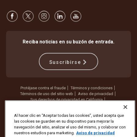
Reciba noticias en su buzón de entrada.
Suscribirse
Protéjase contra el fraude
Términos y condiciones
Términos de uso del sitio web
Aviso de privacidad
Sus derechos de privacidad en California
Configuración de cookies
No vender ni compartir mi información personal
Al hacer clic en “Aceptar todas las cookies”, usted acepta que
las cookies se guarden en su dispositivo para mejorar la
Copyright ©1994 - 2026 United Parcel Service of America, Inc. Todos
navegación del sitio, analizar el uso del mismo, y colaborar con
los derechos reservados. ¿Ya no quiere recibir actualizaciones por
nuestros estudios para marketing.
Aviso de privacidad
correo electrónico?
Cancelar la suscripción aquí