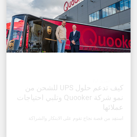
العميل أولًا
كيف تدعم حلول UPS للشحن من
نمو شركة Quooker وتلبي احتياجات
عملائها
استفِد من قصة نجاح تقوم على الابتكار والشراكة