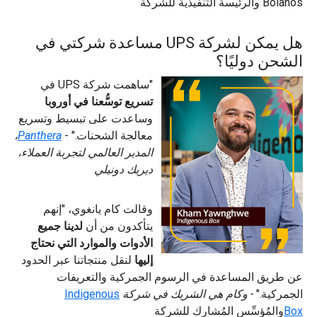
Bolanos والرئيسة التنفيذية للشركة
هل يمكن لشركة UPS مساعدة شركتي في
الشحن دوليًا؟
"ساهمت شركة UPS في
تسريع توسُّعنا في أوروبا
وساعدت على تبسيط وتسريع
معالجة الشحنات." -
Panthera
،
المدير العالمي لتجربة العملاء،
ديريك دونيلي
وقالت كام يانغوي، "إنهم
يتأكدون من أن
لدينا جميع
الأدوات والموارد التي نحتاج
إليها
لنقل منتجاتنا عبر الحدود
عن طريق المساعدة في الرسوم الجمركية والتعريفات
الجمركية."
- وكام هي الشريك في شركة
Indigenous
Box
والمُؤسِّس المُشارِك للشركة