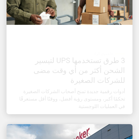
العميل أولًا
3 طرق تستخدمها UPS لتيسير
الشحن أكثر من أي وقت مضى
للشركات الصغيرة
أدوات رقمية جديدة تمنح أصحاب الشركات الصغيرة
تحكمًا أكبر، ومستوى رؤية أفضل، ووقتًا أقل مستغرقًا
في العمليات اللوجستية