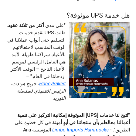
هل خدمة UPS موثوقة؟
"على مدى
أكثر من ثلاثة عقود
،
ظلت UPS تقدم خدمات
التسليم حتى أبواب عملائنا في
الوقت المناسب لاحتفالاتهم
بالأعياد. شراكتنا طويلة الأمد
هي العامل الرئيسي لموسم
الأعياد الناجح – الوقت الأكثر
ازدحامًا في العام." –
HoneyBaked
، جريج هوندت،
الرئيس التنفيذي لسلسلة
التوريد
"تُتيح لنا خدمات [UPS] الموثوقة إمكانية التركيز على تنمية
أعمالنا معالعلم بأن منتجاتنا في أيدٍ أمينة
في كل خطوة على
الطريق". -
Limbo Imports Hammocks
المؤسِسة Ana