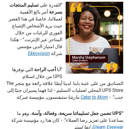
"القدرة على
تسليم المنتجات
بسرعة
أمر بالغ الأهمية
لعملائنا، خاصةً في هذا العصر
حيث يريد الأشخاص الإشباع
الفوري للرغبات من خلال
المتاجر عبر الإنترنت." - هكذا
قال امتياز الدين مؤسس
شركة
Ekkovision
"أنا
أحب الراحة
التي توفرها
UPS من خلال استلام
الصناديق من على عتبة بابنا. لدينا أيضًا علاقة رائعة مع متجر The
UPS Store المحلي لعمليات التسليم - لذا فهما يسيران جنبًا إلى
جنب". -
Cater to Mom
مارشا ستيفنسون، مؤسِسة شركة
"UPS تضمن جعل تسليماتنا سريعة، وفعالة، وآمنة
، وهو ما
يساعدنا على تعزيز رضا العملاء". - كان هذا رد مؤسِسة شركة
Gleam Eyewear
، إيفا لستر