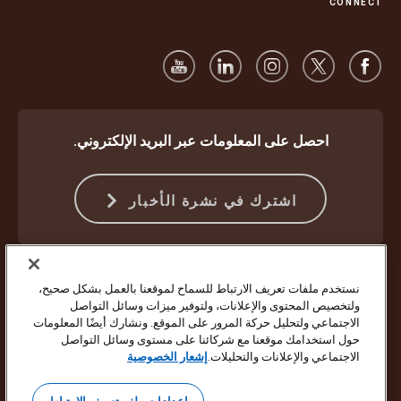
CONNECT
احصل على المعلومات عبر البريد الإلكتروني.
اشترك في نشرة الأخبار
الحماية ضد الاحتيال
الشروط والأحكام
شروط استخدام موقع الويب
نستخدم ملفات تعريف الارتباط للسماح لموقعنا بالعمل بشكل صحيح،
إشعار الخصوصية
إعدادات ملفات تعريف الارتباط
ولتخصيص المحتوى والإعلانات، ولتوفير ميزات وسائل التواصل
الاجتماعي ولتحليل حركة المرور على الموقع. ونشارك أيضًا المعلومات
حقوق النشر ©1994 - 2026 لشركة United Parcel Service of America Inc.
حول استخدامك موقعنا مع شركائنا على مستوى وسائل التواصل
جميع الحقوق محفوظة. لم تعد ترغب في تلقي تحديثات بالبريد الإلكتروني؟
الاجتماعي والإعلانات والتحليلات.
إشعار الخصوصية
إلغاء الاشتراك هنا
لتحديث جميع تفضيلات البريد الإلكتروني الأخرى الخاصة بشركة UPS أو إلغاء