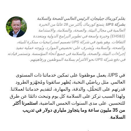
بقلم كورماك جيليجان، الرئيس العالمي للصحة والسلامة
بشركة UPS
.
يتمتع كورماك بأكثر من 28 عامًا من الخبرة
العالمية في مجال البيئة، والصحة، والسلامة، والاستدامة
(EHS&S) وخبرة واسعة في تطوير البرامج الدولية ومتعددة
الثقافات. وهو يقود في شركة UPS تصميم استراتيجيات مبتكرة للبيئة،
والصحة، والسلامة، ويُشرف على تخصيص الموارد، ويُوجه عملية تنفيذ
إجراءات البيئة، والصحة، والسلامة في جميع أنحاء المؤسسة. وتستمر قيادته
في دفع شركة UPS نحو الالتزام بسلامة الموظفين ورفاهيتهم
.
في UPS، يعمل موظفونا على تمكين خدماتنا ذات المستوى
العالمي. مثل رياضيّي النخبة، يُظهر سائقونا ومُجهّزو الطرود
قدرتهم على التحمُّل، والدقة، والمهارة، لتقديم خدماتنا لعملائنا.
ولهذا السبب نركز على السلامة كل يوم ونبحث دائمًا عن طرق
للتحسين. على مدى السنوات الخمس الماضية،
استثمرنا أكثر
من 35 مليون ساعة وما يتجاوز ملياري دولار في تدريب
السلامة
.