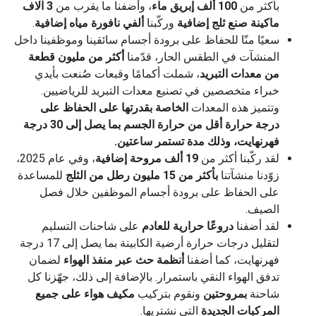
بأكثر من
100 ألف إبريق ماء
، وأضفنا ما يقرب من
3 آلاف
ماكينة صنع ثلج إضافية
وركّبنا
ألفي نافورة مياه إضافية
.
سعيًا منّا للحفاظ على برودة أجسام سائقينا وموظفينا داخل
المنشآت في الطقس الحار، قدّمنا
أكثر من مليون قطعة
من معدات التبريد
، شملت أكمامًا وقبعات صُنعت بأيدي
خبراء متخصصين في تصنيع معدات التبريد للرياضيين.
وتتميز هذه المعدات
الخاصة بقدرتها على الحفاظ على
درجة حرارة أقل من حرارة الجسم بما يصل إلى 30 درجة
فهرنهايت، وذلك مدة تستمر ساعتين.
لقد ركّبنا أكثر من
19 ألف مروحة إضافية
، وفي عام 2025،
زوّدنا منشآتنا
بأكثر من 15 مليون رطل من الثلج
للمساعدة
على الحفاظ على برودة أجسام الموظفين خلال فصل
الصيف.
لقد أضفنا
دروعًا حرارية للعادم
على شاحنات التسليم
لتقليل درجات حرارة أرضية الكابينة بما يصل إلى 17 درجة
فهرنهايت، كما أضفنا
أنظمة حث عبر منفذ الهواء
لضمان
تدفق الهواء النقي باستمرار. بالإضافة إلى ذلك، جهّزنا كل
شاحنة
بمروحتين
ونقوم بتركيب
مكيف هواء على جميع
المركبات الجديدة
التي نشتريها.