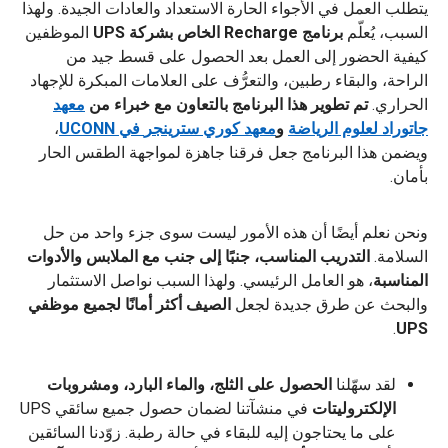
يتطلب العمل في الأجواء الحارة الاستعداد والعادات الجيدة. ولهذا
السبب، يُعلّم
برنامج Recharge الخاص بشركة UPS
الموظفين
كيفية الحضور إلى العمل بعد الحصول على قسط جيد من
الراحة، والبقاء رطبين، والتعرُّف على العلامات المبكرة للإجهاد
الحراري.
تم تطوير هذا البرنامج بالتعاون مع خبراء من
معهد
جاتوراد لعلوم الرياضة
و
معهد كوري سترينجر
في UCONN
،
ويضمن هذا البرنامج جعل فرقنا جاهزة لمواجهة الطقس الحار
بأمان.
ونحن نعلم أيضًا أن هذه الأمور ليست سوى جزء واحد من حل
السلامة.
التدريب المناسب، جنبًا إلى جنب مع الملابس والأدوات
المناسبة
، هو العامل الرئيسي.
ولهذا السبب نواصل الاستثمار
والبحث عن طرق جديدة لجعل
الصيف أكثر أمانًا لجميع موظفي
.
UPS
لقد سهّلنا
الحصول على الثلج، والماء البارد، ومشروبات
الإلكتروليتات
في منشآتنا لضمان حصول جميع سائقي UPS
على ما يحتاجون إليه للبقاء في حالة رطبة. زوّدنا السائقين