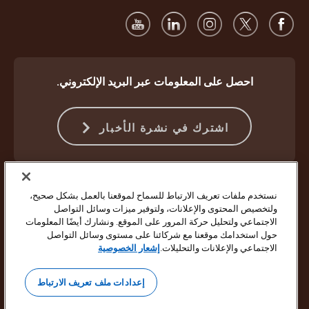
احصل على المعلومات عبر البريد الإلكتروني.
اشترك في نشرة الأخبار
الحماية ضد الاحتيال
الشروط والأحكام
شروط استخدام موقع الويب
نستخدم ملفات تعريف الارتباط للسماح لموقعنا بالعمل بشكل صحيح،
إشعار الخصوصية
إعدادات ملفات تعريف الارتباط
ولتخصيص المحتوى والإعلانات، ولتوفير ميزات وسائل التواصل
الاجتماعي ولتحليل حركة المرور على الموقع. ونشارك أيضًا المعلومات
حقوق النشر ©1994 - 2026 لشركة United Parcel Service of America Inc.
حول استخدامك موقعنا مع شركائنا على مستوى وسائل التواصل
جميع الحقوق محفوظة. لم تعد ترغب في تلقي تحديثات بالبريد الإلكتروني؟
الاجتماعي والإعلانات والتحليلات.
إشعار الخصوصية
إلغاء الاشتراك هنا
لتحديث جميع تفضيلات البريد الإلكتروني الأخرى الخاصة بشركة UPS أو إلغاء
إعدادات ملف تعريف الارتباط
الاشتراك في خدمة رسائل البريد الإلكتروني التسويقية من شركة UPS،
انقر
هنا.