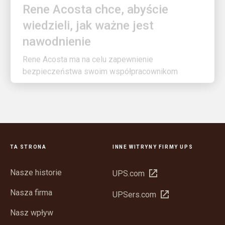
wiedzieli, jak ważne jest
nawodnienie
Rene Acosta ma na celu zapewnienie
bezpieczeństwa swoim współpracownikom
TA STRONA
INNE WITRYNY FIRMY UPS
Nasze historie
Otwórz
UPS.com
w
Nasza firma
Otwórz
UPSers.com
nowym
w
oknie
Nasz wpływ
nowym