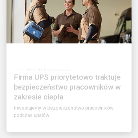
ŚWIETNY PRACODAWCA
Firma UPS priorytetowo traktuje
bezpieczeństwo pracowników w
zakresie ciepła
Inwestujemy w bezpieczeństwo pracowników
podczas upałów