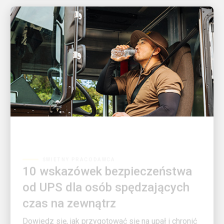
ŚWIETNY PRACODAWCA
10 wskazówek bezpieczeństwa
od UPS dla osób spędzających
czas na zewnątrz
Dowiedz się, jak przygotować się na upał i chronić
przed wysoką temperaturę