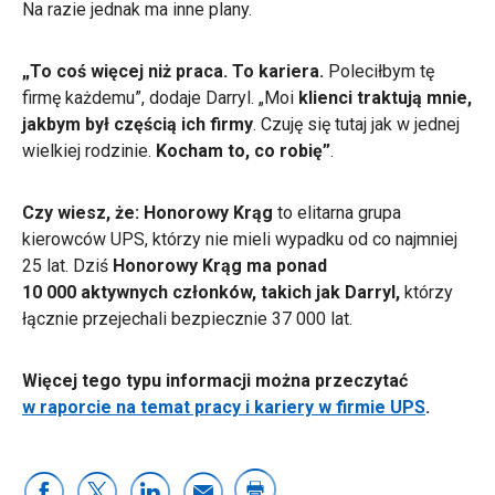
Na razie jednak ma inne plany.
„To coś więcej niż praca. To kariera.
Poleciłbym tę
firmę każdemu”, dodaje Darryl. „Moi
klienci traktują mnie,
jakbym był częścią ich firmy
. Czuję się tutaj jak w jednej
wielkiej rodzinie.
Kocham to, co robię”
.
Czy wiesz, że:
Honorowy Krąg
to elitarna grupa
kierowców UPS, którzy nie mieli wypadku od co najmniej
25 lat.
Dziś
Honorowy Krąg ma ponad
10 000 aktywnych członków, takich jak Darryl,
którzy
łącznie przejechali bezpiecznie 37 000 lat.
Więcej tego typu informacji można przeczytać
w raporcie na temat pracy i kariery w firmie UPS
.