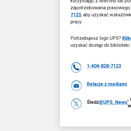
korzystając z telefonu lub p
zapotrzebowania prasowego
7123
, aby uzyskać wskazówk
pracy.
Potrzebujesz logo UPS?
Klik
uzyskać dostęp do bibliotek
1-404-828-7123
Relacje z mediami
,
Śledź
@UPS_News
w