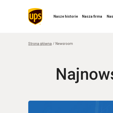
Nasze historie
Nasza firma
Nas
Otwórz
Otwórz
Otwórz
menu
menu
menu
Nasze
Nasza
Nasz
historie
firma
wpływ
Strona główna
Newsroom
Najnow