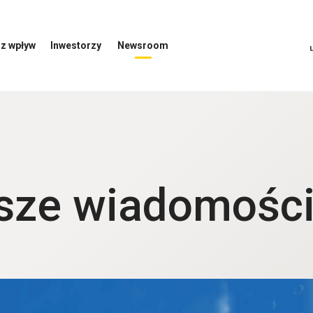
z wpływ
Inwestorzy
Newsroom
Otwórz
Otwórz
menu
menu
inwestorów
Newsroom
sze wiadomości