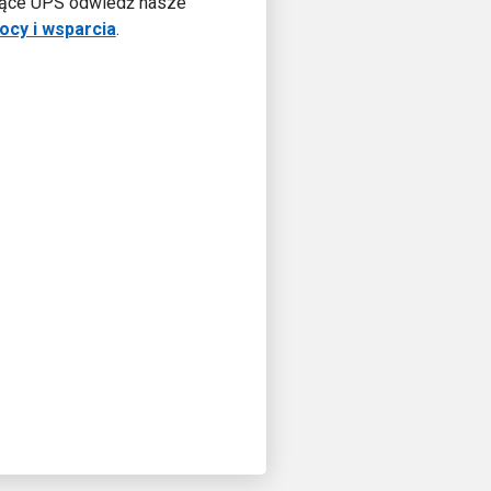
zące UPS odwiedź nasze
cy i wsparcia
.