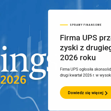
SPRAWY FINANSOWE
Firma UPS prz
zyski z drugie
2026 roku
Firma UPS ogłosiła skonsol
drugi kwartał 2026 r. w wyso
Dowiedz się więcej
Firma
UPS
przedstawia
zyski