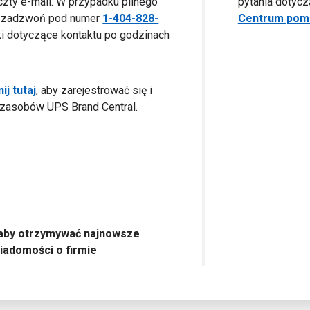
oczty e-mail. W przypadku pilnego
pytania dotyc
 zadzwoń pod numer
1-404-828-
Centrum pomo
i dotyczące kontaktu po godzinach
nij tutaj
, aby zarejestrować się i
i zasobów UPS Brand Central.
 aby otrzymywać najnowsze
iadomości o firmie