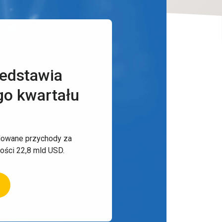
edstawia
go kwartału
idowane przychody za
kości 22,8 mld USD.