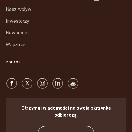
w
oknie
Nasz wpływ
nowym
oknie
Inwestorzy
Newsroom
Wsparcie
POŁĄCZ
Otrzymuj wiadomości na swoją skrzynkę
odbiorczą.