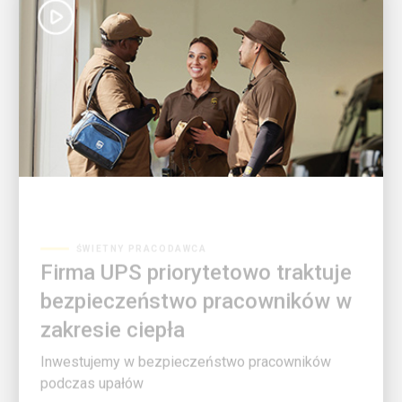
ŚWIETNY PRACODAWCA
Firma UPS priorytetowo traktuje
bezpieczeństwo pracowników w
zakresie ciepła
Inwestujemy w bezpieczeństwo pracowników
podczas upałów