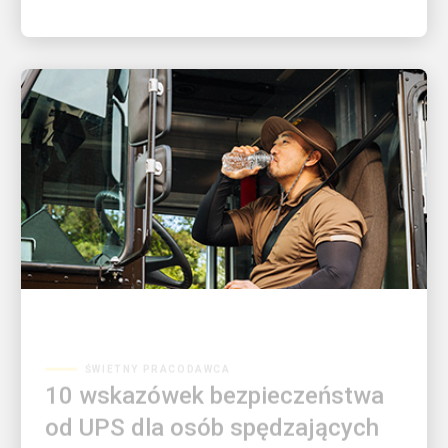
ŚWIETNY PRACODAWCA
10 wskazówek bezpieczeństwa
od UPS dla osób spędzających
czas na zewnątrz