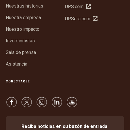
Nuestras historias
Abrir
UPS.com
en
Nuestra empresa
Abrir
UPSers.com
una
en
ventana
Nuestro impacto
una
nueva
ventana
Inversionistas
nueva
Sala de prensa
Asistencia
CONECTARSE
Reciba noticias en su buzón de entrada.