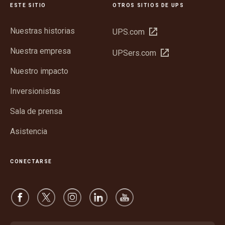
ESTE SITIO
OTROS SITIOS DE UPS
Nuestras historias
Abrir
UPS.com
en
Nuestra empresa
Abrir
UPSers.com
una
en
ventana
Nuestro impacto
una
nueva
ventana
Inversionistas
nueva
Sala de prensa
Asistencia
CONECTARSE