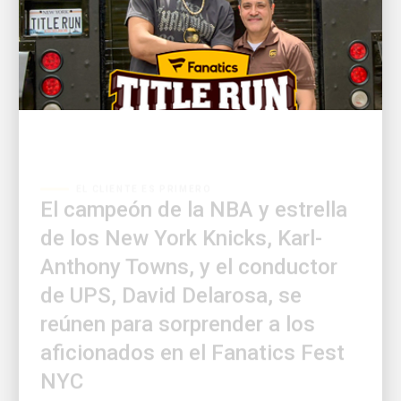
EL CLIENTE ES PRIMERO
El campeón de la NBA y estrella
de los New York Knicks, Karl-
Anthony Towns, y el conductor
de UPS, David Delarosa, se
reúnen para sorprender a los
aficionados en el Fanatics Fest
NYC
Fanatics presenta: 'Title Run' entregado por