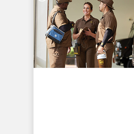
UN TRABAJO DE ENSUEÑO
UPS prioriza la seguridad
térmica para los
empleados
Invertimos para mantener a nuestros
empleados seguros en condiciones de