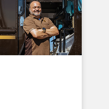
UN TRABAJO DE ENSUEÑO
Sed de seguridad: Rene
Acosta quiere que
conozca la importancia
de la hidratación
Rene Acosta tiene la misión de