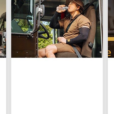
UN TRABAJO DE ENSUEÑO
Diez consejos de UPS
para protegerse del calor
cuando pasa tiempo al
aire libre
Aprenda a prepararse y protegerse