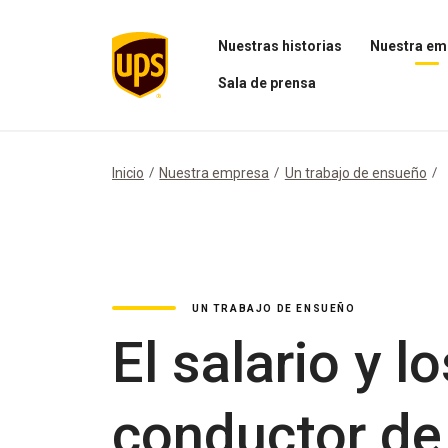
Nuestras historias
Nuestra em
Abrir
Abrir
Sala de prensa
el
el
menú
menú
Abrir
Nuestras
Nuestra
el
historias
empresa
menú
Sala
Inicio
Nuestra empresa
Un trabajo de ensueño
de
prensa
UN TRABAJO DE ENSUEÑO
El salario y 
conductor de