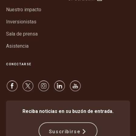
en
ventana
Nuestro impacto
una
nueva
ventana
Inversionistas
nueva
Sala de prensa
Asistencia
CONECTARSE
Reciba noticias en su buzón de entrada.
Suscribirse