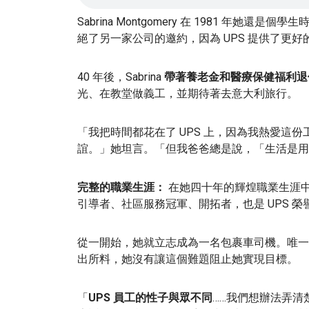
Sabrina Montgomery 在 1981 年她還是
絕了另一家公司的邀約，因為 UPS 提供了更好
40 年後，Sabrina
帶著養老金和醫療保健福利退
光、在教堂做義工，並期待著去意大利旅行。
「我把時間都花在了 UPS 上，因為我熱愛這
誼。」她坦言。「但我爸爸總是說，「生活是用
完整的職業生涯：
在她四十年的輝煌職業生涯中，S
引導者、社區服務冠軍、開拓者，也是 UPS 榮
從一開始，她就立志成為一名包裹車司機。唯一
出所料，她沒有讓這個難題阻止她實現目標。
「
UPS 員工的性子與眾不同
……我們想辦法弄清楚