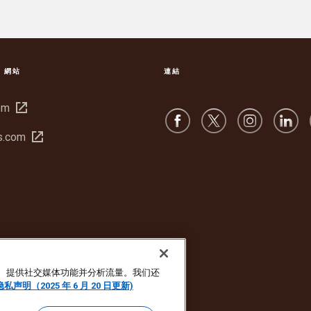
S 網站
連結
在
om
新
在
s.com
視
新
窗
視
中
窗
開
中
啟
開
啟
广告、提供社交媒体功能并分析流量。我们还
隐私声明（2025 年 6 月 20 日更新)
私隱聲明
Cookie 設定