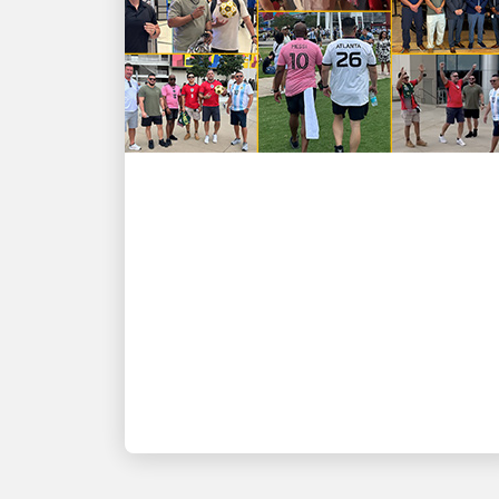
以人為本，驅動增長
進球啦！UPS 員工無論在
賽場內外，都能取勝 ⚽
在足球的最高球臺上表彰表現卓越的領
袖及其隊伍