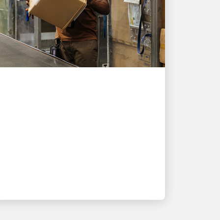
以人為本，驅動增長
UPS 協助新加坡出口商在
受壓之下交付近 10,000 份
訂單
一套整合的倉儲與送件解決方案確保了
需求激增期間訂單順暢流轉。