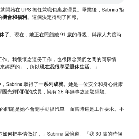
個學生時就開始在 UPS 擔任兼職包裹處理員。畢業後，Sabrina 拒
的
機會和福利
。這個決定得到了回報。
休了
。現在，她正在照顧她 91 歲的母親、與家人共度時
份工作。我很懷念這份工作，也很懷念我們之間的同事情
來經歷的」，所以
現在我很享受退休生活。
」
abrina 取得了
一系列成就
。她是一位安全和身心健康
譽團光輝閃閃的成員，擁有 28 年無事故駕駛經驗。
的問題是她不會開手動擋汽車，而當時這是工作要求。不
如何把事情做好，」Sabrina 回憶道。「我 30 歲的時候