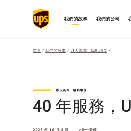
我們的故事
我們的公司
展
開
打
開
啟
開
「我
我
「
們
們
們
的
公
的
首頁
我們的故事
以人為本，驅動增長
故
司
影
事」
的
響
選
選
力
項
單
選
單
以人為本，驅動增長
40 年服務，
2025 年 10 月 6 日
少於一分鐘