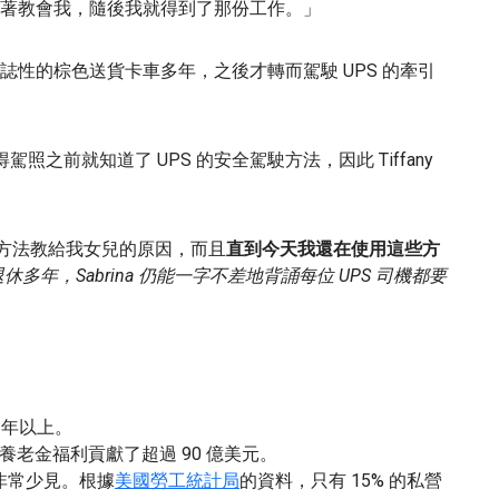
著教會我，隨後我就得到了那份工作。」
性的棕色送貨卡車多年，之後才轉而駕駛 UPS 的牽引
y 在獲得駕照之前就知道了 UPS 的安全駕駛方法，因此 Tiffany
方法教給我女兒的原因，而且
直到今天我還在使用這些方
多年，Sabrina 仍能一字不差地背誦每位 UPS 司機都要
 年以上。
和養老金福利貢獻了超過 90 億美元。
金非常少見。根據
美國勞工統計局
的資料，只有 15% 的私營