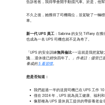
告訴爸爸，我得學會開手動擋汽車。於是，他幫
不久之後，她獲得了司機職位，並駕駛了一輛標誌
車。
新一代 UPS 員工
：Sabrina 的女兒 Tiffan
也成為一名 UPS 司機也就不足為奇了。
「UPS 的安全訓練
無與倫比
——這就是我把駕駛
法
……退休後已經快四年了。」
作者註：儘管已退休
養成的
5 看習慣
。
您是否知道：
我們超過一半的送貨司機已在 UPS 工作 10
僅在 2024 年，UPS 就為員工健康、福利
像那種為 UPS 退休員工提供的帶薪養老