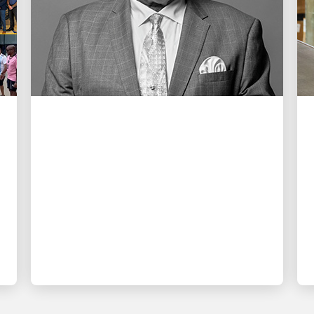
以人為本，驅動增長
緬懷 Cal Darden
行政總裁 Carol B. Tomé 致 Darden 家人
函