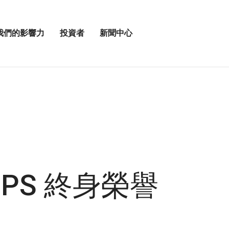
我們的影響力
投資者
新聞中心
開
展
啟
開
我
投
「新
資
聞
者
中
選
心」
單
選
」
項
UPS 終身榮譽