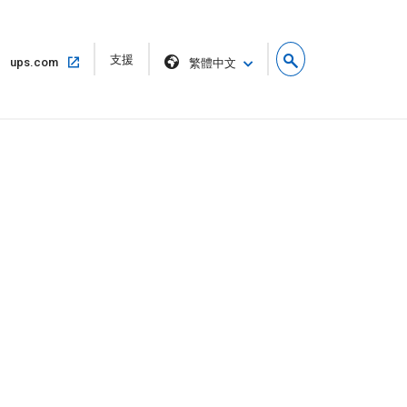
在
支援
在
ups.com
繁體中文
新
同
視
一
窗
個
中
視
開
窗
啟
中
開
啟