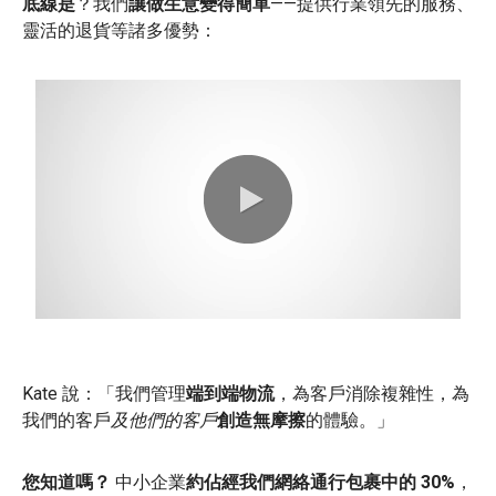
底線是
？我們
讓做生意變得簡單
——提供行業領先的服務、
靈活的退貨等諸多優勢：
0:00 / 0:48
Kate 說：「我們管理
端到端物流
，為客戶消除複雜性，為
我們的客戶
及他們的客戶
創造無摩擦
的體驗。」
您知道嗎？
中小企業
約佔經我們網絡通行包裹中的 30%
，