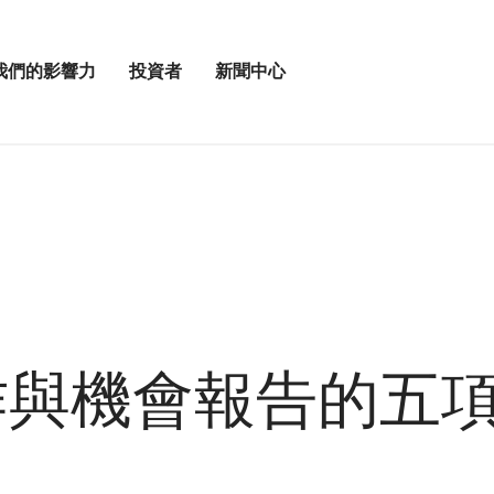
我們的影響力
投資者
新聞中心
開
展
啟
開
我
投
「新
資
聞
者
中
選
心」
單
選
」
項
工作與機會報告的五