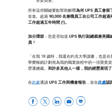
全委員會。
所有這些關鍵要點幫助解釋
為何 UPS 員工會留
並進。超過
90,000 名兼職員工在公司工作超
工作超過五年時間 (!)。
加分環節
：您是否知道
UPS 執行副總裁兼美國總
員
？
「在我 18 歲時，我還在約克大學讀書，也是在那時
學費報銷計劃視為我的職業旅程中的一項寶貴資源
營運總裁。
和許多其他人一樣，我的經歷展現了 
在
此處
通讀
UPS 工作與機會報告
，並在
此處
認