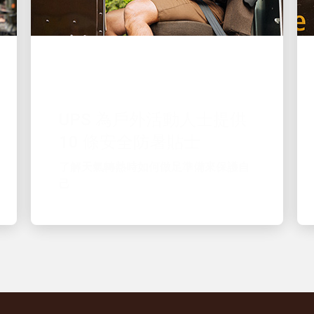
優秀的僱主
UPS 為戶外活動人士提供
10 條安全防暑貼士
了解天氣轉熱時如何做足準備來保護自
己