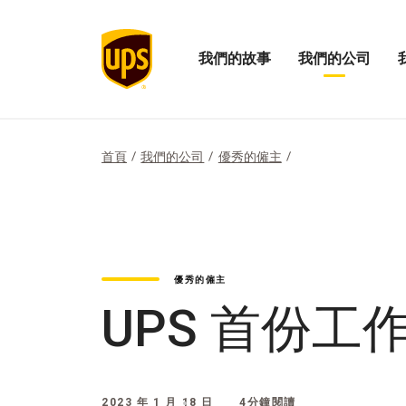
我們的故事
我們的公司
展
開
打
開
啟
開
「我
我
「
們
們
們
的
公
的
首頁
我們的公司
優秀的僱主
故
司
影
事」
的
響
選
選
力
項
單
選
單
優秀的僱主
UPS 首份
2023 年 1 月 18 日
4分鐘閱讀