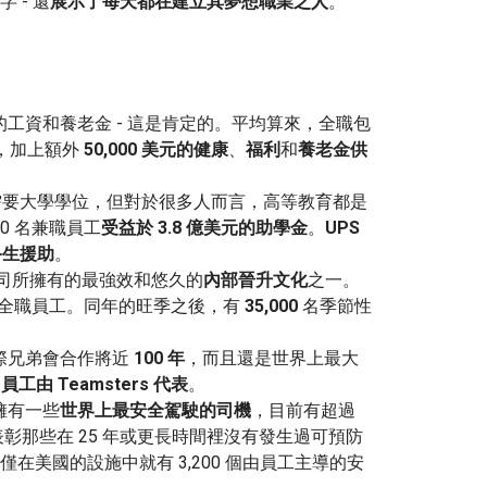
 - 還
展示了每天都在建立其夢想職業之人
。
的工資和養老金 - 這是肯定的。平均算來，全職包
，加上額外
50,000 美元的健康
、
福利
和
養老金供
！
不需要大學學位，但對於很多人而言，高等教育都是
00 名兼職員工
受益於 3.8 億美元的助學金
。
UPS
的終生援助
。
公司所擁有的最強效和悠久的
內部晉升文化
之一。
全職員工。同年的旺季之後，有
35,000
名季節性
國際兄弟會合作將近
100 年
，而且還是世界上最大
 名員工由 Teamsters 代表
。
 擁有一些
世界上最安全駕駛的司機
，目前有超過
於表彰那些在 25 年或更長時間裡沒有發生過可預防
在美國的設施中就有 3,200 個由員工主導的安