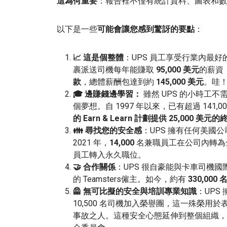
這為何重要
：報告裡不僅有統計資料、圖表和數字
以下是一些
可能會讓您感到驚訝的要點
：
📈 這是個整體
：UPS 員工享受行業內最好
裹派送司機每年能賺取
95,000 美元
的薪資
款
，總體薪酬包達到約
145,000 美元
。哇
🎓 邊賺錢邊學習：
雖然 UPS 的小時工
個夢想。自 1997 年以來，已有超過 141,0
的 Earn & Learn 計劃
提供 25,000 美元
👪 尋找您的安全感
：UPS 擁有任何美國
2021 年，
14,000
名兼職員工在公司內轉為
員工轉入永久職位。
🤝 合作關係
：UPS 很自豪能與卡車司機
的 Teamsters僱主。如今，約有
330,000
🦺 無可比擬的安全與培訓專業知識
：UPS
10,500 名司機加入榮譽團，這一殊榮用
事故之人。這種安全心態延伸到整個組織，僅