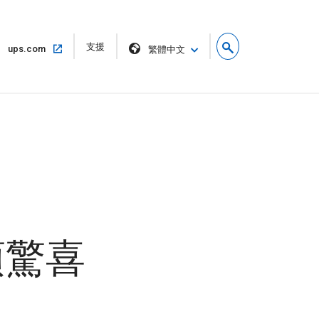
在
支援
在
ups.com
繁體中文
新
同
視
一
窗
個
中
視
開
窗
啟
中
開
啟
項驚喜