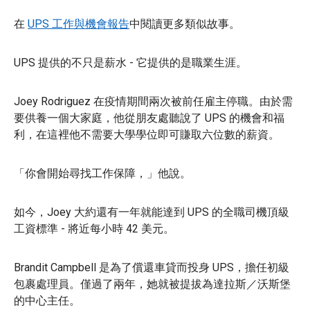
在
UPS 工作與機會報告
中閱讀更多類似故事。
UPS 提供的不只是薪水 - 它提供的是職業生涯。
Joey Rodriguez 在疫情期間兩次被前任雇主停職。由於需
要供養一個大家庭，他從朋友處聽說了 UPS 的機會和福
利，在這裡他不需要大學學位即可賺取六位數的薪資。
「你會開始尋找工作保障，」他說。
如今，Joey 大約還有一年就能達到 UPS 的全職司機頂級
工資標準 - 將近每小時 42 美元。
Brandit Campbell 是為了償還車貸而投身 UPS，擔任初級
包裹處理員。僅過了兩年，她就被提拔為達拉斯／沃斯堡
的中心主任。