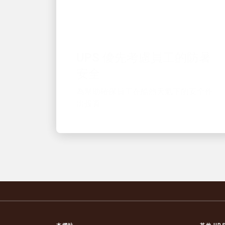
優秀的僱主
UPS 優先考慮員工的防暑
安全
為幫助確保員工在酷熱天氣下的安全作
出投資