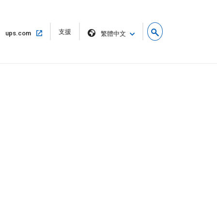
在
支援
在
ups.com
繁體中文
新
同
視
一
窗
個
中
視
開
窗
啟
中
開
啟