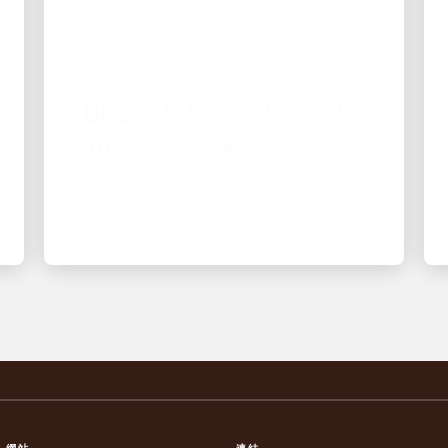
優秀的僱主
UPS 為戶外活動人士提供
10 條安全防暑貼士
了解天氣轉熱時如何做足準備來保護自
己