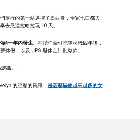
們旅行的第一站選擇了墨西哥，全家七口都去
去瓜達拉哈拉玩 10 天。
作的頭一年內發生
。在擔任牽引拖車司機四年後，
薪休假，以及 UPS 退休金計劃繳款。
得我感激。」
Evelyn 的經歷的資訊：
是甚麼驅使越來越多的女