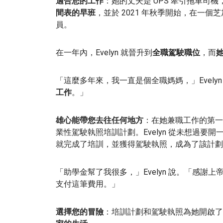
適合您的工作
：她的丈夫是 UPS 牽引拖車司機
間表的早班
，並於 2021 年秋季開始，在一
員。
在一年內，Evelyn 就晉升到
全職駕駛職位
，而
「這麼多年來，我一直是個全職媽媽，」Evelyn
工作
。」
雄心能帶您去往任何地方
：在她兼職工作的第一天
業性駕駛執照培訓計劃。Evelyn 從未想過
就完成了培訓，並獲得駕駛執照，成為了該計劃
「助學金幫了我很多，」Evelyn 說。「感謝上
支付這筆費用。」
選擇您的冒險
：培訓計劃和駕駛執照為她開啟了