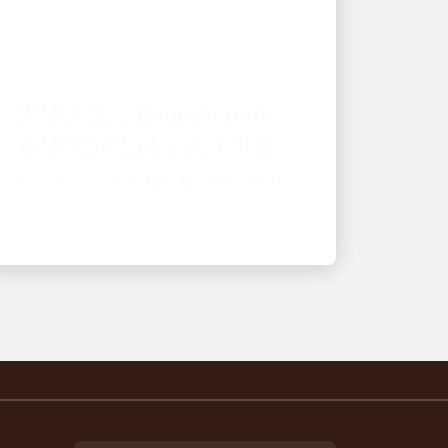
優秀的僱主
渴望安全：Rene Acosta
希望您知道補水的重要性
Rene Acosta 肩負著保護同事安全的使
命