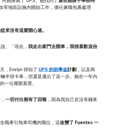
，向她推薦了 UPS。她找到了
適合她孩子學校時
個芝加哥地區設施內開始工作，擔任兼職包裹處理
她從來沒有這麼開心過。
 說。「現在，
我走出家門去開車，我很喜歡這份
，Evelyn 得知了
UPS 的助學金
計劃
，以及商
要開一輛半掛卡車，但還是邁出了這一步。她在一年內
的一位耀眼新星。
帝，
一切付出都有了回報
，因為我自己並沒有錢來
全職牽引拖車司機的職位，這
改變了 Fuentes 一