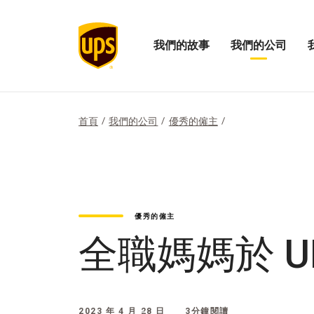
我們的故事
我們的公司
展
開
打
開
啟
開
「我
我
「
們
們
們
的
公
的
首頁
我們的公司
優秀的僱主
故
司
影
事」
的
響
選
選
力
項
單
選
單
優秀的僱主
全職媽媽於 
2023 年 4 月 28 日
3分鐘閱讀