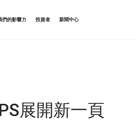
我們的影響力
投資者
新聞中心
開
展
啟
開
我
投
「新
資
聞
者
中
選
心」
單
選
」
項
UPS展開新一頁