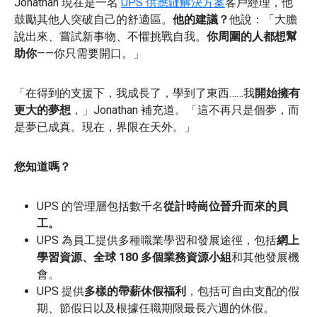
Jonathan 現在是一名
UPS 供應鏈解決方案
客戶經理，他
鼓勵其他人突破自己的舒適區。
他的建議？
他說：「大膽
說出來、嘗試新事物、不懼挑戰自我。
你周圍的人都想幫
助你
——你只需要開口。」
「在得到的支援下，我成長了，學到了東西……我
開始擁有
更大的夢想
，」Jonathan 補充道。「這不再只是個夢，而
是夢已成真。現在，界限在天外。」
您知道嗎？
UPS 的管理層包括數千名
從計時崗位晉升而來的員
工。
UPS 為員工提供多種職業學習和發展途徑，包括
網上
學習資源、
全球 180 多個業務資源小組
和其他發展機
會。
UPS 提供
多樣的帶薪休假福利
，包括可自由支配的假
期、節假日以及根據任職期限最長六週的休假。