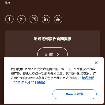
連結
透過電郵接收新聞資訊
訂閱
我们使用 Cookie 以允许我们网站的正常工作、个性化设计内容
和广告、提供社交媒体功能并分析流量。我们还同社交媒体、广
防止詐騙
服務條款及細則
網站使用條款
私隱聲明
Cookie 設定
告和分析合作伙伴分享有关您使用我们网站的信息。
隐私声明
（2025 年 6 月 20 日更新)
版權所有 ©1994- 2026 United Parcel Service of America, Inc. 保留所有
權利。不想再收到電郵更新？
在此處退訂
Cookie 设置
若要更新 UPS 所有其他電子郵件喜好設定或退訂 UPS 行銷電子郵件，
請按此處。