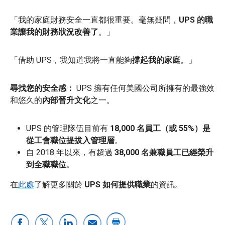
「我的家庭財務安全一直都很重要。毫無疑問，
UPS 的職
業讓我的財務狀況改善了
。」
「借助 UPS，我知道我將一直能夠
撐起我的家庭
。」
尋找您的安全感：
UPS 擁有任何美國公司所擁有的最強效
和悠久的
內部晉升文化
之一。
UPS 的管理隊伍目前有
18,000 名員工（或 55%）是
從工會職位提拔
入管理層
。
自 2018 年以來，有超過
38,000 名兼職員工已經榮升
到全職職位
。
在
此處
了解更多關於
UPS 如何提供職業
的資訊。