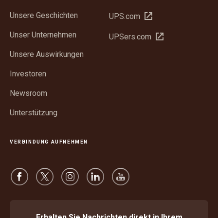
Unsere Geschichten
In
UPS.com
neuem
Unser Unternehmen
In
UPSers.com
Fenster
neuem
öffnen
Unsere Auswirkungen
Fenster
öffnen
Investoren
Newsroom
Unterstützung
VERBINDUNG AUFNEHMEN
Erhalten Sie Nachrichten direkt in Ihrem