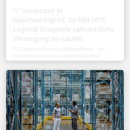
🦷 Verwurzelt in
Geschwindigkeit: So hält UPS
Logistik dringende zahnärztliche
Versorgung am Laufen
UPS liefert zeitkritische Zahnprothesen – am
frühen Morgen und mit Echtzeitsichtbarkeit