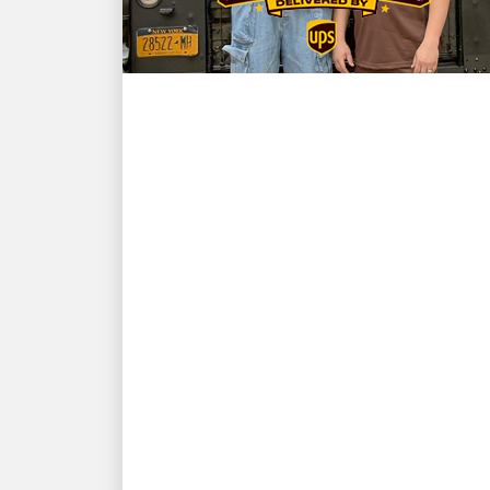
ZUERST FÜR DIE KUNDEN
NBA Champion und New
York Knicks Star Karl-
Anthony Towns und UPS
Zusteller David Delarosa
treffen sich wieder, um
Fans beim Fanatics Fest
NYC zu überraschen
Fanatics präsentiert: „Title Run“,
geliefert von UPS, produziert von
Fanatics Studios