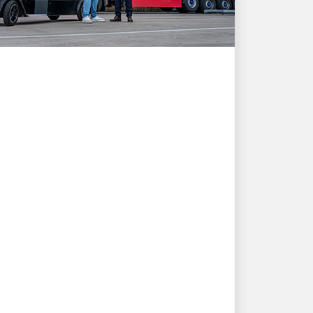
ZUERST FÜR DIE KUNDEN
Wie UPS
Versandlösungen das
Wachstum von Quooker
und die
Kundenbedürfnisse
unterstützen
Erlebe eine Geschichte von Innovation
und Partnerschaft