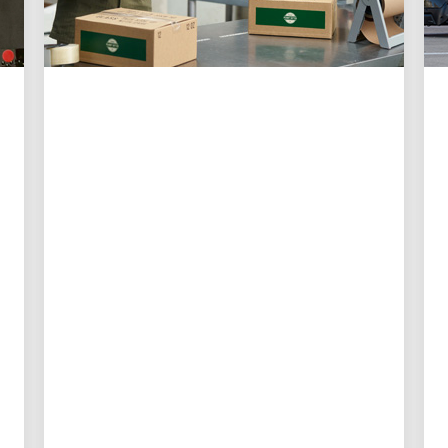
ZUERST FÜR DIE KUNDEN
Drei Möglichkeiten, wie
UPS den Versand für
Kleinunternehmen
einfacher denn je macht
Neue digitale Tools geben
Kleinunternehmern mehr Kontrolle,
bessere Transparenz und weniger Zeit
für die Logistik