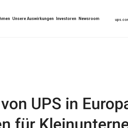
ehmen
Unsere Auswirkungen
Investoren
Newsroom
ups.c
Unser
Menü
Menü
Auswirkungs-
Investoren
„Newsroom“
Menü
öffnen
öffnen
öffnen
 von UPS in Europ
n für Kleinunter