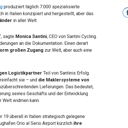
ng
produziert täglich 7.000 spezialisierte
h in Italien konzipiert und hergestellt, aber das
Länder
in aller Welt.
“, sagte
Monica Santini
, CEO von Santini Cycling.
rderungen an die Dokumentation. Einen derart
orm großen Zugang
zur Welt, aber auch eine
gen Logistikpartner
Teil von Santinis Erfolg.
einfacht sie – und
die Maklersysteme von
nzüberschreitenden Lieferungen. Das bedeutet,
ßerung seines Geschäfts und der Entwicklung
er Welt widmen kann.
 19 überall in Italien strategisch gelegene
ghafen Orio al Serio Airport kürzlich
ihre