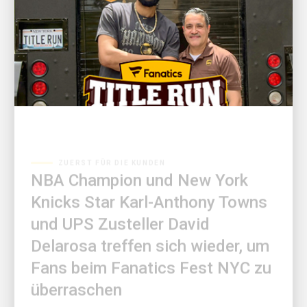
ZUERST FÜR DIE KUNDEN
NBA Champion und New York
Knicks Star Karl-Anthony Towns
und UPS Zusteller David
Delarosa treffen sich wieder, um
Fans beim Fanatics Fest NYC zu
überraschen
Fanatics präsentiert: „Title Run“, geliefert von UPS,