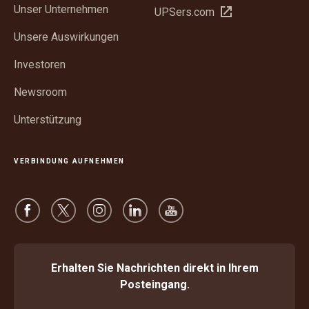
Unser Unternehmen
In
UPSers.com
Fenster
neuem
öffnen
Unsere Auswirkungen
Fenster
öffnen
Investoren
Newsroom
Unterstützung
VERBINDUNG AUFNEHMEN
Erhalten Sie Nachrichten direkt in Ihrem
Posteingang.