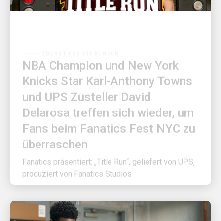
ZUERST FÜR DIE KUNDEN
NBA Champion und New York
Knicks Star Karl-Anthony Towns
und UPS Zusteller David
Delarosa treffen sich wieder, um
Fans beim Fanatics Fest NYC zu
überraschen
Fanatics präsentiert: „Title Run“, geliefert von UPS,
produziert von Fanatics Studios