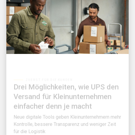
ZUERST FÜR DIE KUNDEN
Drei Möglichkeiten, wie UPS den
Versand für Kleinunternehmen
einfacher denn je macht
Neue digitale Tools geben Kleinunternehmern mehr
Kontrolle, bessere Transparenz und weniger Zeit
für die Logistik