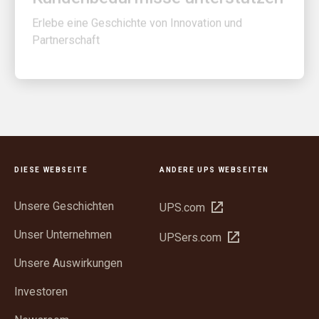
Erlebe eine Geschichte von Innovation und
Partnerschaft
DIESE WEBSEITE
ANDERE UPS WEBSEITEN
Unsere Geschichten
In
UPS.com
neuem
Unser Unternehmen
In
UPSers.com
Fenster
neuem
öffnen
Unsere Auswirkungen
Fenster
öffnen
Investoren