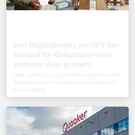
ZUERST FÜR DIE KUNDEN
Drei Möglichkeiten, wie UPS den
Versand für Kleinunternehmen
einfacher denn je macht
Neue digitale Tools geben Kleinunternehmern mehr
Kontrolle, bessere Transparenz und weniger Zeit
für die Logistik