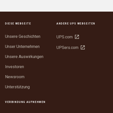
DIESE WEBSEITE
ANDERE UPS WEBSEITEN
Unsere Geschichten
In
UPS.com
neuem
Unser Unternehmen
In
UPSers.com
Fenster
neuem
öffnen
Unsere Auswirkungen
Fenster
öffnen
Investoren
Newsroom
Unterstützung
VERBINDUNG AUFNEHMEN