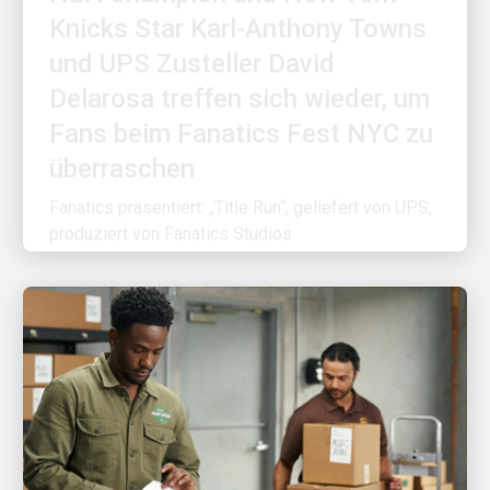
und UPS Zusteller David
Delarosa treffen sich wieder, um
Fans beim Fanatics Fest NYC zu
überraschen
Fanatics präsentiert: „Title Run“, geliefert von UPS,
produziert von Fanatics Studios