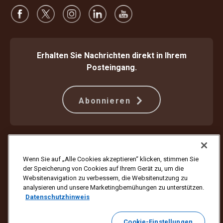
Erhalten Sie Nachrichten direkt in Ihrem
Posteingang.
Abonnieren
Schützen Sie sich gegen Betrug
Beförderungsbedingungen
Nutzungsbedingungen der Webseite
Datenschutzhinweis
Wenn Sie auf „Alle Cookies akzeptieren“ klicken, stimmen Sie
Cookie-Einstellungen
der Speicherung von Cookies auf Ihrem Gerät zu, um die
Websitenavigation zu verbessern, die Websitenutzung zu
Copyright ©1994–2026 United Parcel Service of America, Inc. Alle
analysieren und unsere Marketingbemühungen zu unterstützen.
Rechte vorbehalten. Sie möchten keine E-Mail-Updates mehr erhalten?
Datenschutzhinweis
Hier abmelden
Klicken Sie hier
, um Ihre UPS E-Mail-Einstellungen zu aktualisieren
Cookie-Einstellungen