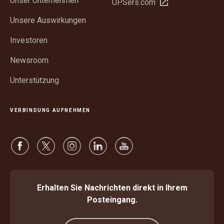
Unser Unternehmen
In
UPSers.com
Fenster
neuem
öffnen
Unsere Auswirkungen
Fenster
öffnen
Investoren
Newsroom
Unterstützung
VERBINDUNG AUFNEHMEN
Erhalten Sie Nachrichten direkt in Ihrem
Posteingang.