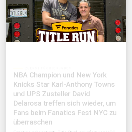
ZUERST FÜR DIE KUNDEN
NBA Champion und New York
Knicks Star Karl-Anthony Towns
und UPS Zusteller David
Delarosa treffen sich wieder, um
Fans beim Fanatics Fest NYC zu
überraschen
Fanatics präsentiert: „Title Run“, geliefert von UPS,
produziert von Fanatics Studios