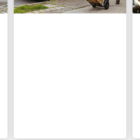
NACHHALTIGKEIT
Wichtige Highlights des
UPS Nachhaltigkeits- und
Community-
Auswirkungsberichts
2024
Lieferung für unsere Mitarbeiter, unsere
Gemeinden und den Planeten