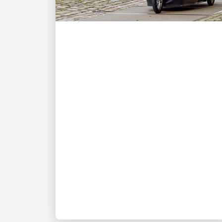
NACHHALTIGKEIT
Die wichtigsten
Erkenntnisse aus dem
UPS Bericht zu
Nachhaltigkeit und
Auswirkungen auf die
Gemeinschaft 2025
Lieferung für unsere Mitarbeiter,
Gemeinden und unseren Planeten