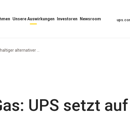
ehmen
Unsere Auswirkungen
Investoren
Newsroom
ups.c
Unser
Menü
Menü
Auswirkungs-
Investoren
„Newsroom“
Menü
öffnen
öffnen
öffnen
altiger alternativer ...
Gas: UPS setzt au