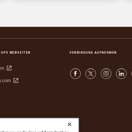
 UPS WEBSEITEN
VERBINDUNG AUFNEHMEN
In
om
neuem
In
s.com
Fenster
neuem
öffnen
Fenster
öffnen