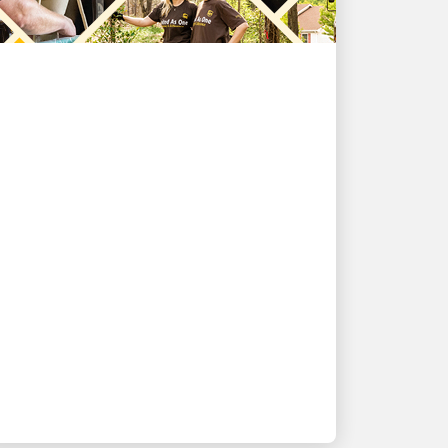
NACHHALTIGKEIT
Die wichtigsten
Erkenntnisse aus dem
UPS Bericht zu
Nachhaltigkeit und
sozialen Auswirkungen
2023
Stärkung unseres Engagements für
unsere Kunden, unsere Beschäftigten,
unsere Gemeinschaften und unseren
Planeten