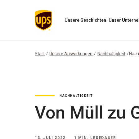
Unsere Geschichten
Unser Untern
Menü
Menü
„Unsere
„Unser
Geschichten“
Unternehmen“
öffnen
öffnen
Start
Unsere Auswirkungen
Nachhaltigkeit
Nachh
NACHHALTIGKEIT
Von Müll zu 
13. JULI 2022
1 MIN. LESEDAUER