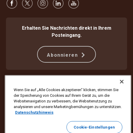
Erhalten Sie Nachrichten direkt in Ihrem
Posteingang.
Abonnieren
Schützen Sie sich gegen Betrug
Beförderungsbedingungen
Nutzungsbedingungen der Webseite
Datenschutzhinweis
Wenn Sie auf „Alle Cookies akzeptieren“ klicken, stimmen Sie
Cookie-Einstellungen
der Speicherung von Cookies auf Ihrem Gerät zu, um die
Websitenavigation zu verbessern, die Websitenutzung zu
Copyright ©1994–2026 United Parcel Service of America, Inc. Alle
analysieren und unsere Marketingbemühungen zu unterstützen.
Rechte vorbehalten. Sie möchten keine E-Mail-Updates mehr erhalten?
Datenschutzhinweis
Hier abmelden
Klicken Sie hier
, um Ihre UPS E-Mail-Einstellungen zu aktualisieren
Cookie-Einstellungen
oder wenn Sie keine Marketing-E-Mails von UPS mehr erhalten