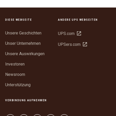
DIESE WEBSEITE
ANDERE UPS WEBSEITEN
Unsere Geschichten
In
UPS.com
neuem
Unser Unternehmen
In
UPSers.com
Fenster
neuem
öffnen
Unsere Auswirkungen
Fenster
öffnen
Investoren
Newsroom
Unterstützung
VERBINDUNG AUFNEHMEN