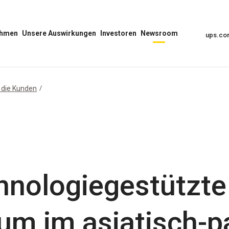
ehmen
Unsere Auswirkungen
Investoren
Newsroom
ups.c
Unser
Menü
Menü
Auswirkungs-
Investoren
„Newsroom“
Menü
öffnen
öffnen
öffnen
r die Kunden
hnologiegestützt
um im asiatisch-p