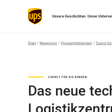
Unsere Geschichten
Unser Untern
Menü
Menü
„Unsere
„Unser
Geschichten“
Unternehmen“
öffnen
öffnen
Start
Newsroom
Pressemitteilungen
Zuerst fü
ZUERST FÜR DIE KUNDEN
Das neue tec
Logistikzentr