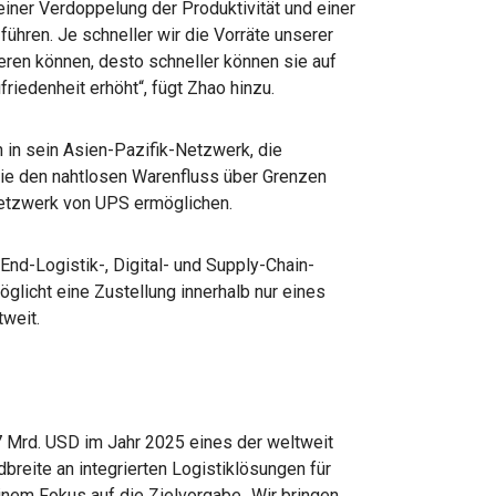
ner Verdoppelung der Produktivität und einer
ühren. Je schneller wir die Vorräte unserer
ren können, desto schneller können sie auf
riedenheit erhöht“, fügt Zhao hinzu.
 in sein Asien-Pazifik-Netzwerk, die
ie den nahtlosen Warenfluss über Grenzen
knetzwerk von UPS ermöglichen.
End-Logistik-, Digital- und Supply-Chain-
glicht eine Zustellung innerhalb nur eines
tweit.
 Mrd. USD im Jahr 2025 eines der weltweit
reite an integrierten Logistiklösungen für
inem Fokus auf die Zielvorgabe „Wir bringen