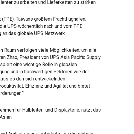
zienter zu arbeiten und Lieferketten zu stärken.
t (TPE), Taiwans größtem Frachtflughafen,
, die UPS wöchentlich nach und vom TPE
ng an das globale UPS Netzwerk.
n Raum verfolgen viele Möglichkeiten, um alle
uren Zhao, President von UPS Asia Pacific Supply
spielt eine wichtige Rolle in globalen
tigung und in hochwertigen Sektoren wie der
dass es den sich entwickelnden
uktivität, Effizienz und Agilität und bietet
orderungen.“
ehmen für Halbleiter- und Displayteile, nutzt das
Asien.
d Agilität seiner Lieferkette, da die globale