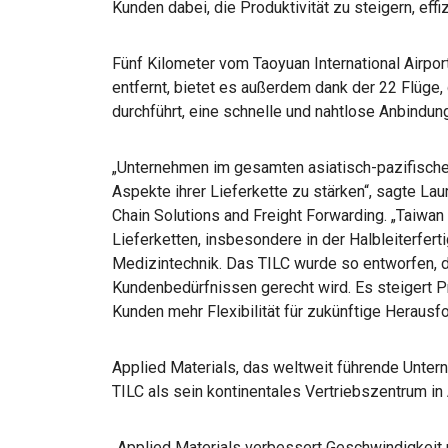
Kunden dabei, die Produktivität zu steigern, effi
Fünf Kilometer vom Taoyuan International Airpor
entfernt, bietet es außerdem dank der 22 Flüge
durchführt, eine schnelle und nahtlose Anbindu
„Unternehmen im gesamten asiatisch-pazifische
Aspekte ihrer Lieferkette zu stärken“, sagte La
Chain Solutions and Freight Forwarding. „Taiwan 
Lieferketten, insbesondere in der Halbleiterfer
Medizintechnik. Das TILC wurde so entworfen, 
Kundenbedürfnissen gerecht wird. Es steigert Prod
Kunden mehr Flexibilität für zukünftige Herausf
Applied Materials, das weltweit führende Untern
TILC als sein kontinentales Vertriebszentrum in 
„Applied Materials verbessert Geschwindigkeit un