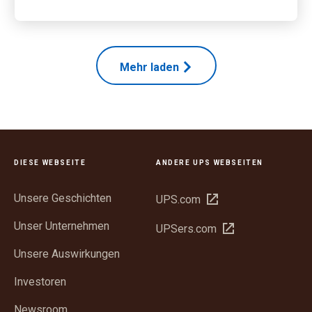
Mehr laden
DIESE WEBSEITE
ANDERE UPS WEBSEITEN
Unsere Geschichten
In
UPS.com
neuem
Unser Unternehmen
In
UPSers.com
Fenster
neuem
öffnen
Unsere Auswirkungen
Fenster
öffnen
Investoren
Newsroom