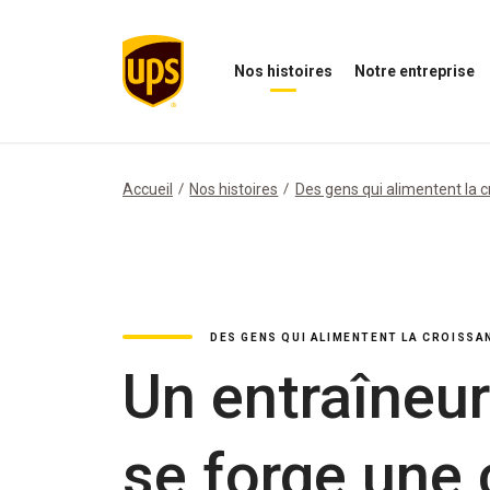
Nos histoires
Notre entreprise
Ouvrir
Ouvrir
O
le
le
N
menu
menu
i
Nos
de
M
histoires
notre
Accueil
Nos histoires
Des gens qui alimentent la 
entreprise
DES GENS QUI ALIMENTENT LA CROISSA
Un entraîneu
se forge une 