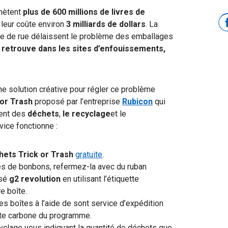
hètent
plus de 600 millions de livres de
 leur coûte environ
3 milliards de dollars
. La
e de rue délaissent le problème des emballages
 retrouve dans les sites d’enfouissements,
ne solution créative pour régler ce problème
 or Trash
proposé par l’entreprise
Rubicon
qui
ment des
déchets
,
le recyclage
et le
vice fonctionne :
hets Trick or Trash
gratuite
.
s de bonbons, refermez-la avec du ruban
isé
g2 revolution
en utilisant l’étiquette
e boîte.
es boîtes à l’aide de sont service d’expédition
unte carbone du programme.
cyclage vous indiquant la quantité de déchets que