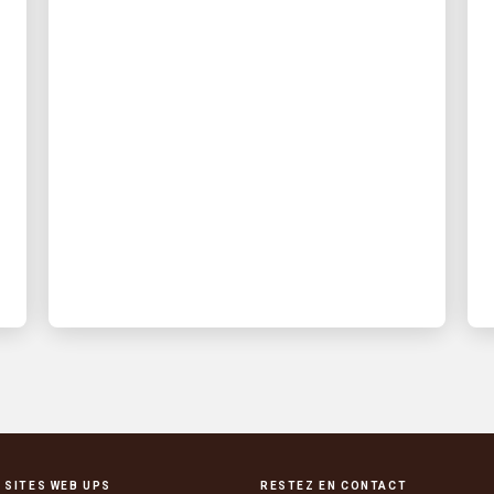
🦷 Enraciné dans la
rapidité : Comment la
logistique d’UPS permet
de faire avancer les soins
dentaires urgents
UPS fournit des prothèses dentaires
urgentes – tôt le matin et avec une
visibilité en temps réel
 SITES WEB UPS
RESTEZ EN CONTACT