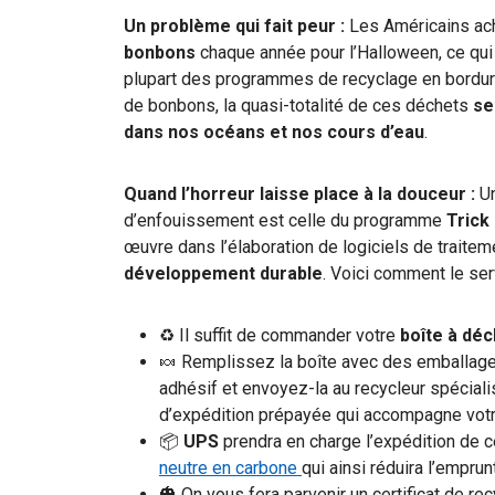
Un problème qui fait peur :
Les Américains ac
bonbons
chaque année pour l’Halloween, ce qui
plupart des programmes de recyclage en bordur
de bonbons, la quasi-totalité de ces déchets
se
dans nos océans et nos cours d’eau
.
Quand l’horreur laisse place à la douceur :
U
d’enfouissement est celle du programme
Trick
œuvre dans l’élaboration de logiciels de traite
développement durable
. Voici comment le ser
♻ Il suffit de commander votre
boîte à déc
🍬 Remplissez la boîte avec des emballage
adhésif et envoyez-la au recycleur spécial
d’expédition prépayée qui accompagne votr
📦
UPS
prendra en charge l’expédition de c
neutre en carbone
qui ainsi réduira l’empr
🎃 On vous fera parvenir un certificat de re