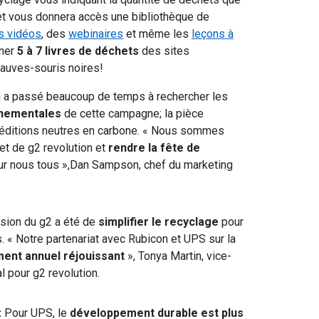
 et vous donnera accès une bibliothèque de
s vidéos
, des
webinaires
et même les
leçons à
gner
5 à 7 livres de déchets
des sites
hauves-souris noires!
 a passé beaucoup de temps à rechercher les
nnementales
de cette campagne; la pièce
ditions neutres en carbone.
« Nous sommes
et de g2 revolution et
rendre la fête de
r nous tous »,
Dan Sampson, chef du marketing
sion du g2 a été de
simplifier le recyclage
pour
s. « Notre partenariat avec Rubicon et UPS sur la
nt annuel réjouissant
», Tonya Martin, vice-
 pour g2 revolution.
:
Pour UPS, le
développement durable est plus