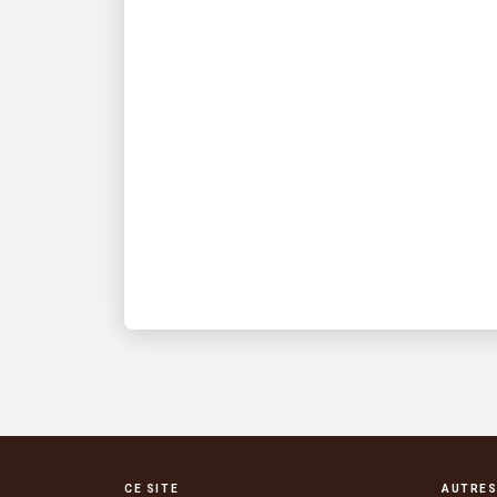
Top 5 points à retenir de
l’annonce des résultats
du T2 2026 d’UPS
Comprenez vite l’essentiel de ce qu’il
faut savoir
CE SITE
AUTRES