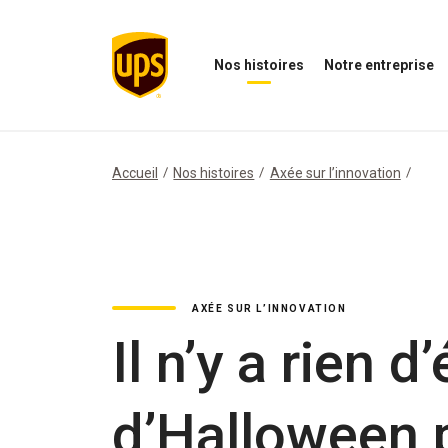
Nos histoires
Notre entreprise
Ouvrir
Ouvrir
O
le
le
N
menu
menu
i
Nos
de
M
histoires
notre
Accueil
Nos histoires
Axée sur l’innovation
entreprise
AXÉE SUR L’INNOVATION
Il n’y a rien 
d’Halloween 