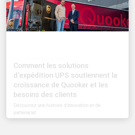
PRIORITÉ AU CLIENT
Comment les solutions
d’expédition UPS soutiennent la
croissance de Quooker et les
besoins des clients
Découvrez une histoire d’innovation et de
partenariat