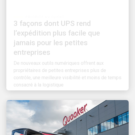
PRIORITÉ AU CLIENT
3 façons dont UPS rend
l’expédition plus facile que
jamais pour les petites
entreprises
De nouveaux outils numériques offrent aux
propriétaires de petites entreprises plus de
contrôle, une meilleure visibilité et moins de temps
consacré à la logistique