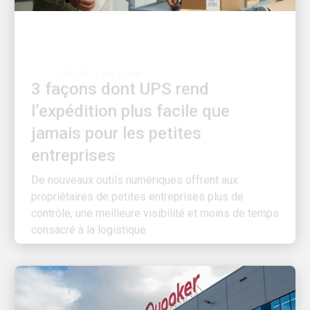
PRIORITÉ AU CLIENT
3 façons dont UPS rend
l’expédition plus facile que
jamais pour les petites
entreprises
De nouveaux outils numériques offrent aux
propriétaires de petites entreprises plus de
contrôle, une meilleure visibilité et moins de temps
consacré à la logistique