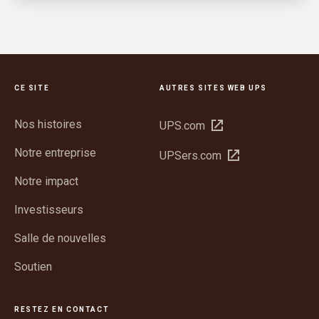
CE SITE
AUTRES SITES WEB UPS
Nos histoires
Ouvrir
UPS.com
dans
Notre entreprise
Ouvrir
UPSers.com
une
dans
nouvelle
Notre impact
une
fenêtre
nouvelle
Investisseurs
fenêtre
Salle de nouvelles
Soutien
RESTEZ EN CONTACT