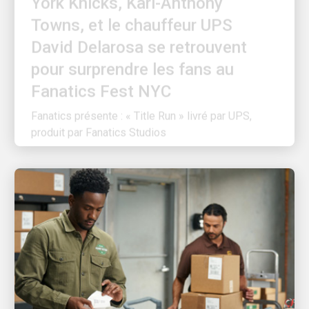
Towns, et le chauffeur UPS
David Delarosa se retrouvent
pour surprendre les fans au
Fanatics Fest NYC
Fanatics présente : « Title Run » livré par UPS,
produit par Fanatics Studios