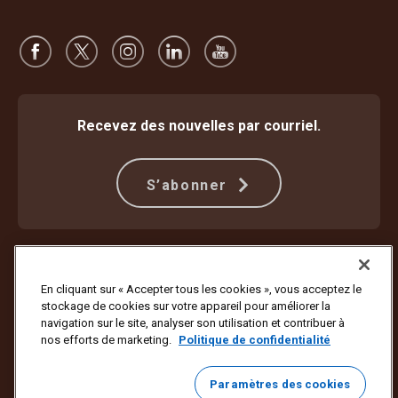
Recevez des nouvelles par courriel.
S’abonner
Protection contre la fraude
Modalités et conditions
Conditions d’utilisation du site Web
Déclaration de confidentialité
En cliquant sur « Accepter tous les cookies », vous acceptez le
Paramètres des témoins
Plan d’accessibilité et rapport d’étape
stockage de cookies sur votre appareil pour améliorer la
navigation sur le site, analyser son utilisation et contribuer à
Copyright ©1994 – 2026 United Parcel Service of America, Inc. Tous
nos efforts de marketing.
Politique de confidentialité
droits réservés. Vous ne voulez plus recevoir de mises à jour par
courriel?
Se désabonner ici
Paramètres des cookies
Cliquez ici
pour mettre à jour vos préférences ou pour ne plus