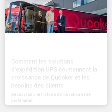
PRIORITÉ AU CLIENT
Comment les solutions
d’expédition UPS soutiennent la
croissance de Quooker et les
besoins des clients
Découvrez une histoire d’innovation et de
partenariat