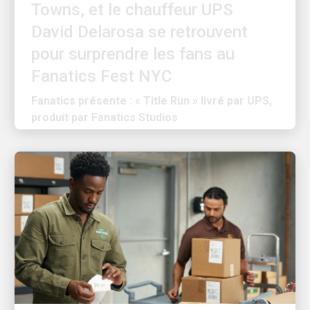
David Delarosa se retrouvent
pour surprendre les fans au
Fanatics Fest NYC
Fanatics présente : « Title Run » livré par UPS,
produit par Fanatics Studios