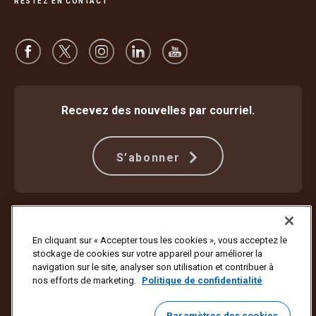
RESTEZ EN CONTACT
Recevez des nouvelles par courriel.
S’abonner
Protection contre la fraude
Modalités et conditions
Conditions d’utilisation du site Web
Déclaration de confidentialité
En cliquant sur « Accepter tous les cookies », vous acceptez le
Paramètres des témoins
Plan d’accessibilité et rapport d’étape
stockage de cookies sur votre appareil pour améliorer la
navigation sur le site, analyser son utilisation et contribuer à
Copyright ©1994 – 2026 United Parcel Service of America, Inc. Tous
nos efforts de marketing.
Politique de confidentialité
droits réservés. Vous ne voulez plus recevoir de mises à jour par
courriel?
Se désabonner ici
Paramètres des cookies