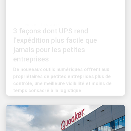
PRIORITÉ AU CLIENT
3 façons dont UPS rend
l’expédition plus facile que
jamais pour les petites
entreprises
De nouveaux outils numériques offrent aux
propriétaires de petites entreprises plus de
contrôle, une meilleure visibilité et moins de
temps consacré à la logistique