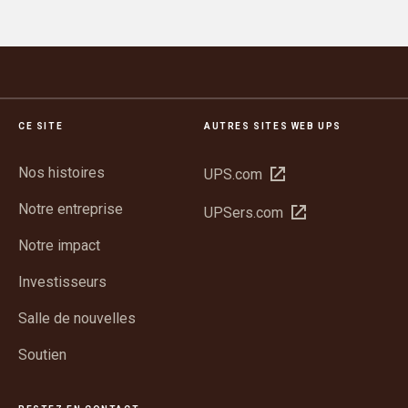
CE SITE
AUTRES SITES WEB UPS
Nos histoires
Ouvrir
UPS.com
dans
Notre entreprise
Ouvrir
UPSers.com
une
dans
nouvelle
Notre impact
une
fenêtre
nouvelle
Investisseurs
fenêtre
Salle de nouvelles
Soutien