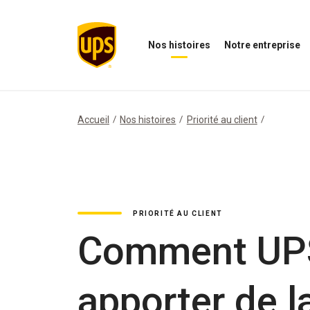
Nos histoires
Notre entreprise
Ouvrir
Ouvrir
O
le
le
N
menu
menu
i
Nos
de
M
histoires
notre
Accueil
Nos histoires
Priorité au client
entreprise
PRIORITÉ AU CLIENT
Comment UPS
apporter de la